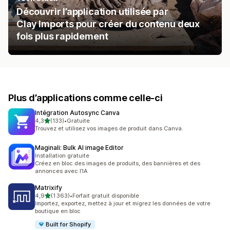
Découvrir l’application utilisée par
Clay Imports pour créer du contenu deux
fois plus rapidement
Plus d’applications comme celle-ci
Intégration Autosync Canva
étoile(s) sur 5
4,3
(133)
•
Gratuite
133 avis au total
Trouvez et utilisez vos images de produit dans Canva.
Maginali: Bulk AI image Editor
Installation gratuite
Créez en bloc des images de produits, des bannières et des
annonces avec l’IA
Matrixify
étoile(s) sur 5
4,9
(1 363)
•
Forfait gratuit disponible
1363 avis au total
Importez, exportez, mettez à jour et migrez les données de votre
boutique en bloc
Built for Shopify