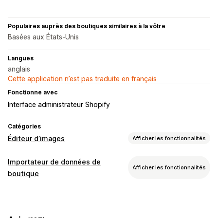
Populaires auprès des boutiques similaires à la vôtre
Basées aux États-Unis
Langues
anglais
Cette application n’est pas traduite en français
Fonctionne avec
Interface administrateur Shopify
Catégories
Éditeur d’images
Afficher les fonctionnalités
Optimisation d’images
Importateur de données de
Afficher les fonctionnalités
Optimisation automatique
Suppression de l’arrière-plan
boutique
Compression d’images
Contrôle qualité
Synchronisation des données
Génération basée sur l’IA
Arrière-plans personnalisés
Synchronisation des produits
Remplissage génératif
Filigranes