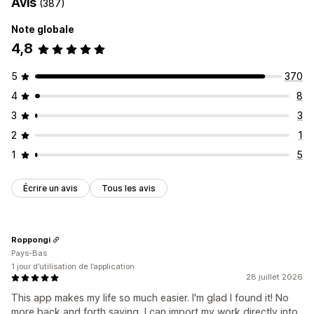
Avis
(387)
Synchronisation en temps réel
Note globale
Migration de données
4,8
Collections
Produits
5
370
4
8
3
3
2
1
1
5
Écrire un avis
Tous les avis
Roppongi
Pays-Bas
1 jour d’utilisation de l’application
28 juillet 2026
This app makes my life so much easier. I'm glad I found it! No
more back and forth saving, I can import my work directly into