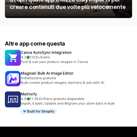
creare contenuti due volte più velocemente
Altre app come questa
Canva AutoSync Integration
stelle su 5
4,3
(133)
•
Gratis
133 recensioni totali
Find & use your product images in Canva.
Maginali: Bulk AI image Editor
Installazione gratuita
Bulk create product images, banners & ads with AI
Matrixify
stelle su 5
4,9
(1.363)
•
Piano gratuito disponibile
1363 recensioni totali
Import, Export, Update and Migrate your store data in bulk
Built for Shopify