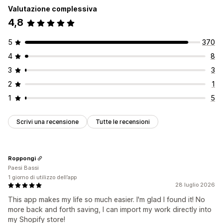
Valutazione complessiva
Migrazione dei dati
4,8
Collezioni
Prodotti
5
370
4
8
3
3
2
1
1
5
Scrivi una recensione
Tutte le recensioni
Roppongi
Paesi Bassi
1 giorno di utilizzo dell’app
28 luglio 2026
This app makes my life so much easier. I'm glad I found it! No
more back and forth saving, I can import my work directly into
my Shopify store!