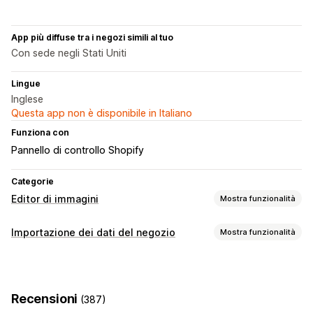
App più diffuse tra i negozi simili al tuo
Con sede negli Stati Uniti
Lingue
Inglese
Questa app non è disponibile in Italiano
Funziona con
Pannello di controllo Shopify
Categorie
Editor di immagini
Mostra funzionalità
Ottimizzazione delle immagini
Importazione dei dati del negozio
Mostra funzionalità
Ottimizzazione automatica
Rimozione dello sfondo
Sincronizzazione dei dati
Compressione immagine
Controllo di qualità
Sincronizzazione dei prodotti
Generazione basata sull’IA
Sfondi personalizzati
Recensioni
(387)
Sincronizzazione in tempo reale
Riempimento generativo
Filigrane