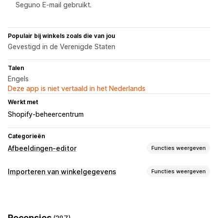
Seguno E-mail gebruikt.
Populair bij winkels zoals die van jou
Gevestigd in de Verenigde Staten
Talen
Engels
Deze app is niet vertaald in het Nederlands
Werkt met
Shopify-beheercentrum
Categorieën
Afbeeldingen-editor
Functies weergeven
Beeldoptimalisatie
Importeren van winkelgegevens
Functies weergeven
Automatische optimalisatie
Verwijderen achtergrond
Gegevenssynchronisatie
Beeldcompressie
Kwaliteitscontrole
AI-generatie
Productsynchronisatie
Synchronisatie in real time
Aangepaste achtergronden
Generatieve vulling
Recensies