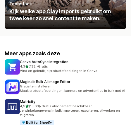
Techstack
Kijk welke app Clay Imports gebruikt om
twee keer zo snel content te maken.
Meer apps zoals deze
Canva AutoSync Integration
van 5 sterren
4,3
(133)
•
Gratis
133 recensies in totaal
Vind en gebruik je productafbeeldingen in Canva.
Maginali: Bulk AI image Editor
Gratis te installeren
Maak productafbeeldingen, banners en advertenties in bulk met AI
Matrixify
van 5 sterren
4,9
(1.363)
•
Gratis abonnement beschikbaar
1363 recensies in totaal
Je winkelgegevens in bulk importeren, exporteren, bijwerken en
migreren
Built for Shopify