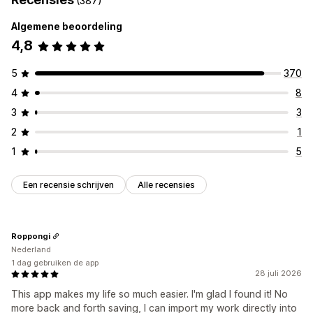
(387)
Watermarks
Gegevensmigratie
Algemene beoordeling
Collecties
Producten
4,8
5
370
4
8
3
3
2
1
1
5
Een recensie schrijven
Alle recensies
Roppongi
Nederland
1 dag gebruiken de app
28 juli 2026
This app makes my life so much easier. I'm glad I found it! No
more back and forth saving, I can import my work directly into