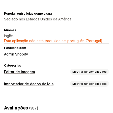
Popular entre lojas como a sua
Sediado nos Estados Unidos da América
Idiomas
inglês
Esta aplicação não está traduzida em português (Portugal)
Funciona com
Admin Shopify
Categorias
Editor de imagem
Mostrar funcionalidades
Otimização de imagem
Importador de dados da loja
Mostrar funcionalidades
Otimização automática
Remoção de fundos
Sincronização de dados
Compressão de imagens
Controlo de qualidade
Sincronização de produtos
Sincronização em tempo real
Geração por IA
Fundos personalizados
Avaliações
(387)
Preenchimento generativo
Marcas de água
Migração de dados