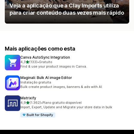
Veja a aplicação que a Clay Imports utiliza
para criar conteúdo duas vezes mais rápido
Mais aplicações como esta
Canva AutoSync Integration
de 5 estrelas
4,3
(133)
•
Gratuito
133 total de avaliações
Find & use your product images in Canva.
Maginali: Bulk AI image Editor
Instalação gratuita
Bulk create product images, banners & ads with AI
Matrixify
de 5 estrelas
4,9
(1.362)
•
Plano gratuito disponível
1362 total de avaliações
Import, Export, Update and Migrate your store data in bulk
Built for Shopify