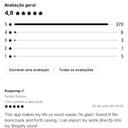
Avaliação geral
Coleções
Produtos
4,8
5
370
4
8
3
3
2
1
1
5
Escrever uma avaliação
Todas as avaliações
Roppongi
Países Baixos
1 dia usando a aplicação
28 de julho de 2026
This app makes my life so much easier. I'm glad I found it! No
more back and forth saving, I can import my work directly into
my Shopify store!