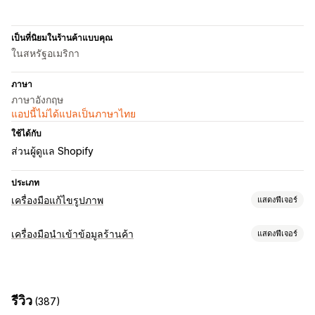
เป็นที่นิยมในร้านค้าแบบคุณ
ในสหรัฐอเมริกา
ภาษา
ภาษาอังกฤษ
แอปนี้ไม่ได้แปลเป็นภาษาไทย
ใช้ได้กับ
ส่วนผู้ดูแล Shopify
ประเภท
เครื่องมือแก้ไขรูปภาพ
แสดงฟีเจอร์
การเพิ่มประสิทธิภาพรูปภาพ
เครื่องมือนำเข้าข้อมูลร้านค้า
แสดงฟีเจอร์
การเพิ่มประสิทธิภาพอัตโนมัติ
การลบพื้นหลัง
การบีบอัดภาพ
ซิงค์ข้อมูล
การควบคุมคุณภาพ
การสร้างด้วย AI
พื้นหลังที่กำหนดเอง
ซิงค์สินค้า
ซิงค์แบบเรียลไทม์
การเติมแบบ Generative
ลายน้ำ
รีวิว
(387)
การย้ายข้อมูลร้านค้า