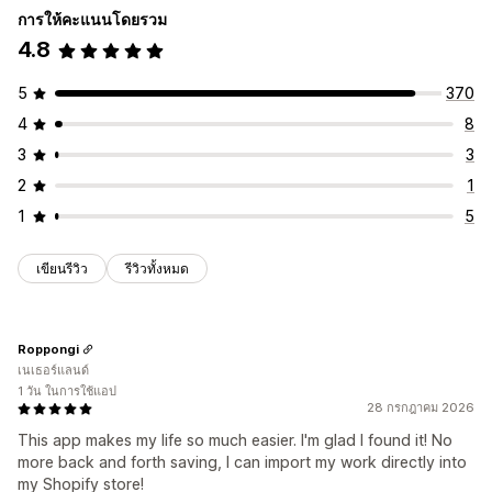
การให้คะแนนโดยรวม
คอลเลกชัน
สินค้า
4.8
5
370
4
8
3
3
2
1
1
5
เขียนรีวิว
รีวิวทั้งหมด
Roppongi
เนเธอร์แลนด์
1 วัน ในการใช้แอป
28 กรกฎาคม 2026
This app makes my life so much easier. I'm glad I found it! No
more back and forth saving, I can import my work directly into
my Shopify store!