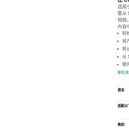
适用于
需从
视频
内容中
轻
将
将
从 
使用
包含
语言
适配以
类别