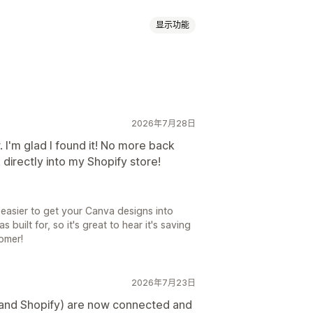
显示功能
AI 生成
自定义背景
生成填充
水印
2026年7月28日
 I'm glad I found it! No more back
 directly into my Shopify store!
 easier to get your Canva designs into
uilt for, so it's great to hear it's saving
omer!
2026年7月23日
 and Shopify) are now connected and