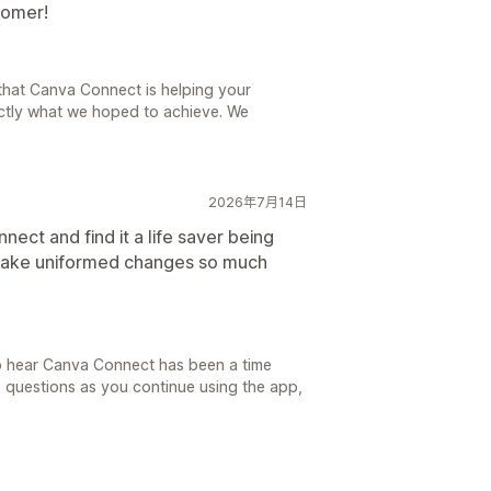
tomer!
 that Canva Connect is helping your
actly what we hoped to achieve. We
2026年7月14日
nect and find it a life saver being
 make uniformed changes so much
to hear Canva Connect has been a time
ve questions as you continue using the app,