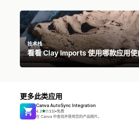
技术栈
看看 Clay Imports 使用哪款
更多此类应用
Canva AutoSync Integration
星（满分 5 星）
4.3
(133)
•
免费
总共 133 条评论
在 Canva 中查找并使用您的产品图片。