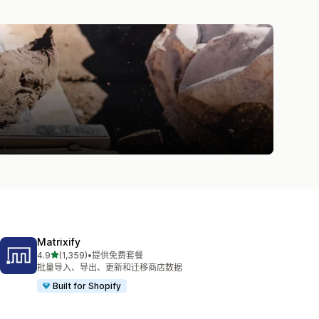
Matrixify
星（满分 5 星）
4.9
(1,359)
•
提供免费套餐
总共 1359 条评论
批量导入、导出、更新和迁移商店数据
Built for Shopify