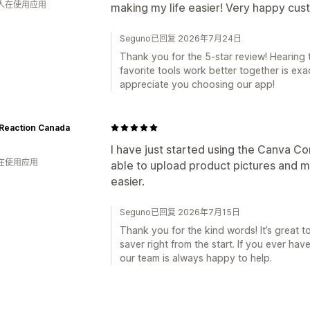
 人在使用应用
making my life easier! Very happy cus
Seguno已回复 2026年7月24日
Thank you for the 5-star review! Hearing
favorite tools work better together is ex
appreciate you choosing our app!
 Reaction Canada
I have just started using the Canva Con
人在使用应用
able to upload product pictures and
easier.
Seguno已回复 2026年7月15日
Thank you for the kind words! It’s great 
saver right from the start. If you ever ha
our team is always happy to help.