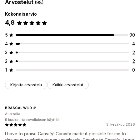
Arvostelut
(98)
Kokonaisarvio
4,8
5
90
4
4
3
2
2
2
1
0
Kirjoita arvostelu
Kaikki arvostelut
BRASCAL WILD
Australia
5 kuukautta sovelluksen käyttöä
3. kesäkuu 2026
I have to praise Canvify! Canvify made it possible for me to
design my website pages seamlessly. Thanks to Canvify, I now