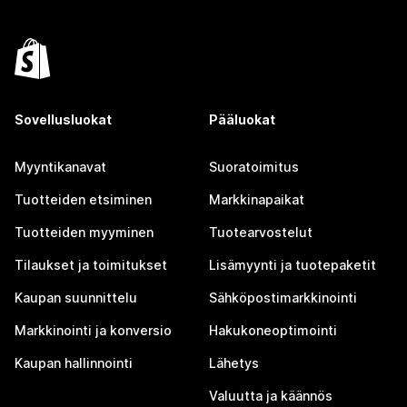
Sovellusluokat
Pääluokat
Myyntikanavat
Suoratoimitus
Tuotteiden etsiminen
Markkinapaikat
Tuotteiden myyminen
Tuotearvostelut
Tilaukset ja toimitukset
Lisämyynti ja tuotepaketit
Kaupan suunnittelu
Sähköpostimarkkinointi
Markkinointi ja konversio
Hakukoneoptimointi
Kaupan hallinnointi
Lähetys
Valuutta ja käännös