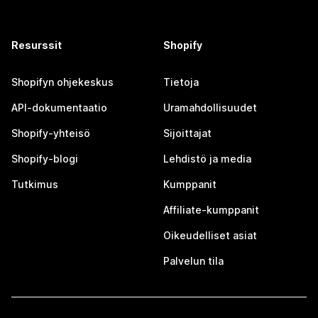
Resurssit
Shopify
Shopifyn ohjekeskus
Tietoja
API-dokumentaatio
Uramahdollisuudet
Shopify-yhteisö
Sijoittajat
Shopify-blogi
Lehdistö ja media
Tutkimus
Kumppanit
Affiliate-kumppanit
Oikeudelliset asiat
Palvelun tila