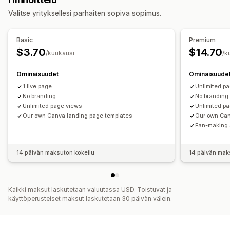
Arvostelusivu
Hinnoittelusivut
Teemaosiot
Valitse yrityksellesi parhaiten sopiva sopimus.
Mukautetut sivut
Sivujen ylläpito
Basic
Premium
Muokkaustyökalu
Elementit
Mallit
Tuonti ja vienti
$3.70
$14.70
/kuukausi
/k
Sisällön synkronointi
Globaalit osiot
Mukautetut fontit
Ominaisuudet
Ominaisuude
Tekoälygenerointi
Hakukoneoptimointi
1 live page
Unlimited p
Mobiiliresponsiivisuus
No branding
No branding
Unlimited page views
Unlimited p
Our own Canva landing page templates
Our own Can
Fan-making 
14 päivän maksuton kokeilu
14 päivän mak
Kaikki maksut laskutetaan valuutassa USD. Toistuvat ja
käyttöperusteiset maksut laskutetaan 30 päivän välein.