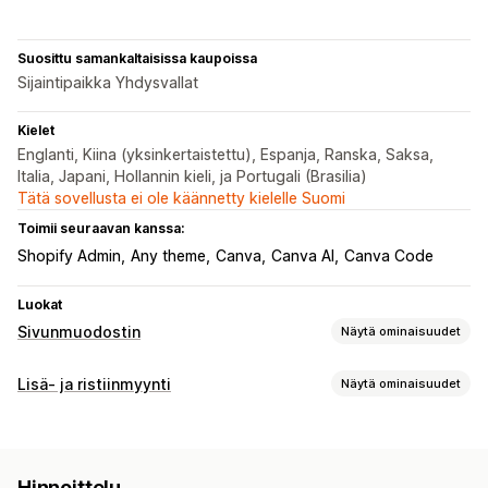
Suosittu samankaltaisissa kaupoissa
Sijaintipaikka Yhdysvallat
Kielet
Englanti, Kiina (yksinkertaistettu), Espanja, Ranska, Saksa,
Italia, Japani, Hollannin kieli, ja Portugali (Brasilia)
Tätä sovellusta ei ole käännetty kielelle Suomi
Toimii seuraavan kanssa:
Shopify Admin
Any theme
Canva
Canva AI
Canva Code
Luokat
Sivunmuodostin
Näytä ominaisuudet
Sivutyypit
Lisä- ja ristiinmyynti
Näytä ominaisuudet
Kohdesivut
Etusivut
Tulossa pian -sivut
Usein kysyttyä
Mukautukset
Yhteystietosivut
Tietoa meistä -sivut
Kiitos-sivut
Tuotesivulisämyynti
Työnhakusivut
Oikeudelliset sivut
Linkki bio-sivulle
Hinnoittelu