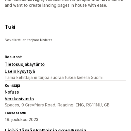
and want to create landing pages in house with ease.
Tuki
Sovellustuen tarjoaa Nofuss.
Resurssit
Tietosuojakäytäntö
Usein kysyttyä
Tämä kehittäjä ei tarjoa suoraa tukea kielellä Suomi.
Kehittäjä
Nofuss
Verkkosivusto
Spaces, 9 Greyfriars Road, Reading, ENG, RG11NU, GB
Lanseerattu
19. joulukuu 2023
Lisää tämänkaltaisia sovelluksia