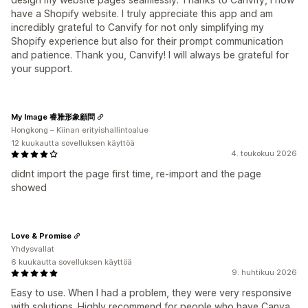
have a Shopify website. I truly appreciate this app and am
incredibly grateful to Canvify for not only simplifying my
Shopify experience but also for their prompt communication
and patience. Thank you, Canvify! I will always be grateful for
your support.
My Image 睿雅形象顧問
Hongkong – Kiinan erityishallintoalue
12 kuukautta sovelluksen käyttöä
4. toukokuu 2026
didnt import the page first time, re-import and the page
showed
Love & Promise
Yhdysvallat
6 kuukautta sovelluksen käyttöä
9. huhtikuu 2026
Easy to use. When I had a problem, they were very responsive
with solutions. Highly recommend for people who have Canva