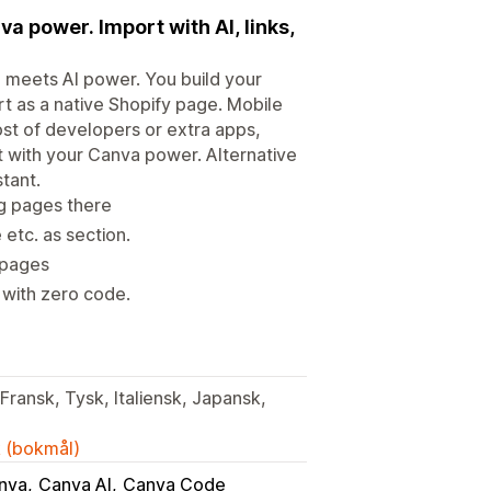
a power. Import with AI, links,
n meets AI power. You build your
rt as a native Shopify page. Mobile
st of developers or extra apps,
ut with your Canva power. Alternative
tant.
ng pages there
etc. as section.
y pages
 with zero code.
Fransk, Tysk, Italiensk, Japansk,
k (bokmål)
nva
Canva AI
Canva Code