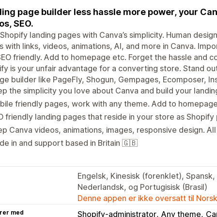
ing page builder less hassle more power, your Canv
os, SEO.
 Shopify landing pages with Canva’s simplicity. Human desig
 with links, videos, animations, AI, and more in Canva. Impo
EO friendly. Add to homepage etc. Forget the hassle and co
fy is your unfair advantage for a converting store. Stand o
ge builder like PageFly, Shogun, Gempages, Ecomposer, Ins
p the simplicity you love about Canva and build your landi
ile friendly pages, work with any theme. Add to homepage 
 friendly landing pages that reside in your store as Shopif
p Canva videos, animations, images, responsive design. All
e in and support based in Britain 🇬🇧
Engelsk, Kinesisk (forenklet), Spansk, 
Nederlandsk, og Portugisisk (Brasil)
Denne appen er ikke oversatt til Nors
rer med
Shopify-administrator
Any theme
Ca