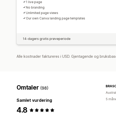
1 live page
No branding
Unlimited page views
Our own Canva landing page templates
14-dagers gratis prøveperiode
Alle kostnader faktureres i USD. Gjentagende og bruksbase
Omtaler
BRASC
(98)
Austral
5 måne
Samlet vurdering
4.8