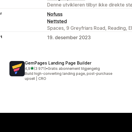
Denne utvikleren tilbyr ikke direkte s
er
Nofuss
Nettsted
Spaces, 9 Greyfriars Road, Reading, 
rt
19. desember 2023
GemPages Landing Page Builder
av 5 stjerner
4,9
(3 971)
•
Gratis abonnement tilgjengelig
Totalt 3971 omtaler
Build high-converting landing page, post-purchase
upsell | CRO