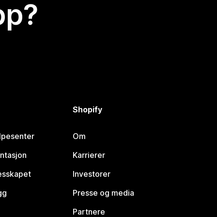
app?
Shopify
lpesenter
Om
ntasjon
Karrierer
lesskapet
Investorer
gg
Presse og media
Partnere