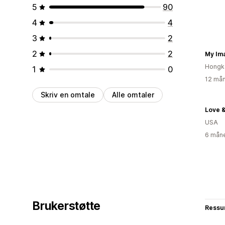
5
90
4
4
3
2
2
2
My I
Hongk
1
0
12 mån
Skriv en omtale
Alle omtaler
Love 
USA
6 måne
Brukerstøtte
Ressu