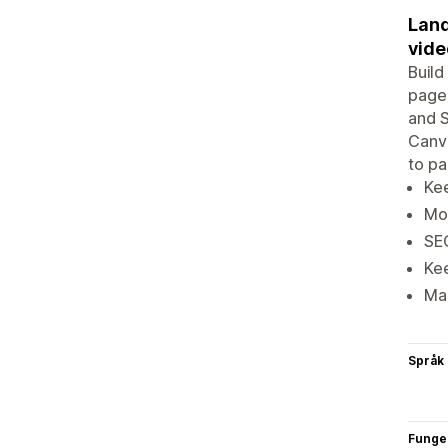
Land
vide
Build
pages
and S
Canvi
to pa
Kee
Mob
SEO
Kee
Mad
Språk
Funge