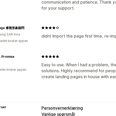
communication and patience. Thank you,
for your support.
mage 睿雅形象顧問
ong SAR Kina
didnt import the page first time, re-
eder bruker appen
& Promise
Easy to use. When I had a problem, th
der bruker appen
solutions. Highly recommend for peo
create landing pages in house with ea
rser
Personvernerklæring
Vanlige spørsmål