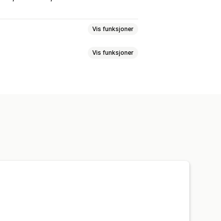
Vis funksjoner
Vis funksjoner
der
Vanlige spørsmål
Kontaktsider
der
Juridiske sider
Prissider
Temaseksjoner
r
Import og eksport
joner
Egendefinerte skrifttyper