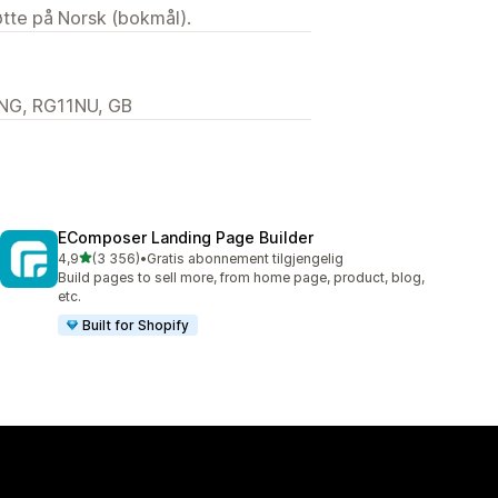
tøtte på Norsk (bokmål).
ENG, RG11NU, GB
EComposer Landing Page Builder
av 5 stjerner
4,9
(3 356)
•
Gratis abonnement tilgjengelig
Totalt 3356 omtaler
Build pages to sell more, from home page, product, blog,
etc.
Built for Shopify