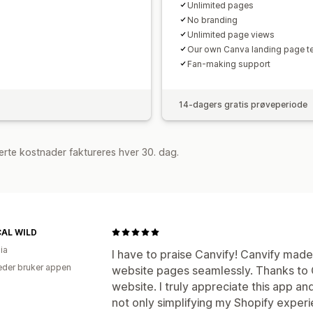
Unlimited pages
No branding
Unlimited page views
Our own Canva landing page t
Fan-making support
14-dagers gratis prøveperiode
rte kostnader faktureres hver 30. dag.
AL WILD
ia
I have to praise Canvify! Canvify made
der bruker appen
website pages seamlessly. Thanks to C
website. I truly appreciate this app an
not only simplifying my Shopify experi