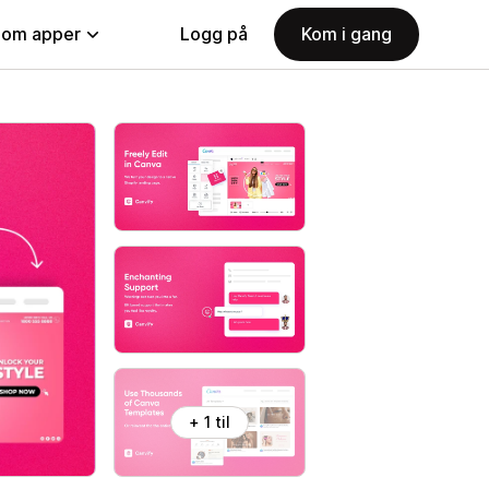
nom apper
Logg på
Kom i gang
+ 1 til