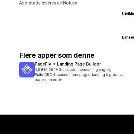
App-støtte leveres av Nofuss.
Utvikl
Lanse
Flere apper som denne
PageFly ✦ Landing Page Builder
av 5 stjerner
4,9
(5 654)
•
Gratis abonnement tilgjengelig
Totalt 5654 omtaler
Build CRO-focused homepages, landing & product
pages, no code