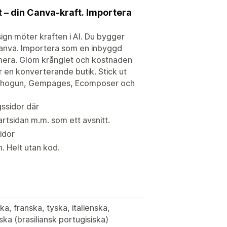
 – din Canva-kraft. Importera
gn möter kraften i AI. Du bygger
 Canva. Importera som en inbyggd
d mera. Glöm krånglet och kostnaden
ör en konverterande butik. Stick ut
y, Shogun, Gempages, Ecomposer och
ssidor där
artsidan m.m. som ett avsnitt.
idor
. Helt utan kod.
a, franska, tyska, italienska,
ka (brasiliansk portugisiska)