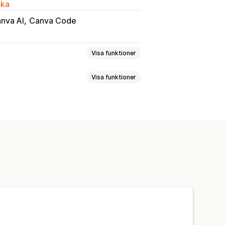
ska
nva AI
Canva Code
Visa funktioner
Visa funktioner
art-sidor
Vanliga frågor (FAQ)
r
Lediga jobb-sidor
biografi-sida
ed prissättningsplaner
Temaavsnitt
Import och export
Anpassade typsnitt
AI-generering