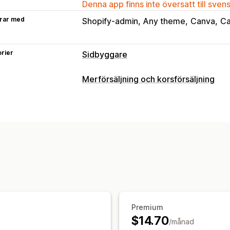
Denna app finns inte översatt till sven
rar med
Shopify-admin
Any theme
Canva
Ca
rier
Sidbyggare
Sidtyper
Merförsäljning och korsförsäljning
Landningssidor
Startsidor
Kommer sn
Anpassning
Kontaktsidor
Om oss-sidor
Tacksido
Merförsäljning på produktsidan
Sidor med juridisk information
Länk i 
En sida med alla recensioner
Sidor m
Anpassade sidor
Sidhantering
Redigeringsverktyg
Element
Mallar
Synkning av innehåll
Globala avsnitt
Premium
SEO
Mobilanpassning
$14.70
/månad