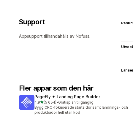
Support
Resur
Appsupport tillhandahålls av Nofuss.
Utvec
Lanse
Fler appar som den här
PageFly ✦ Landing Page Builder
av 5 stjärnor
4,9
(5 654)
•
Gratisplan tillgänglig
5654 recensioner totalt
Bygg CRO-fokuserade startsidor samt landnings- och
produktsidor helt utan kod