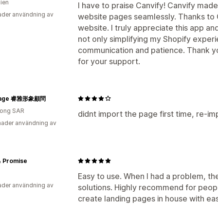
lien
I have to praise Canvify! Canvify made
der användning av
website pages seamlessly. Thanks to C
website. I truly appreciate this app an
not only simplifying my Shopify experi
communication and patience. Thank you,
for your support.
mage 睿雅形象顧問
ong SAR
didnt import the page first time, re-
ader användning av
& Promise
Easy to use. When I had a problem, th
der användning av
solutions. Highly recommend for peo
create landing pages in house with ea