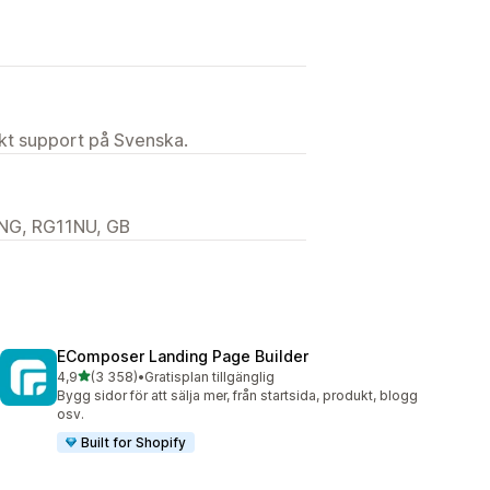
ekt support på Svenska.
ENG, RG11NU, GB
EComposer Landing Page Builder
av 5 stjärnor
4,9
(3 358)
•
Gratisplan tillgänglig
3358 recensioner totalt
Bygg sidor för att sälja mer, från startsida, produkt, blogg
osv.
Built for Shopify