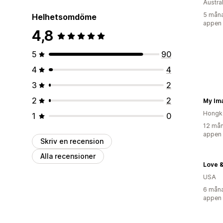
Austra
5 måna
Helhetsomdöme
appen
4,8
5
90
4
4
3
2
2
2
My I
Hongk
1
0
12 mån
appen
Skriv en recension
Alla recensioner
Love 
USA
6 måna
appen