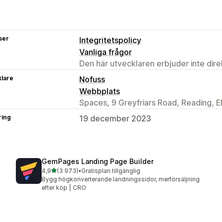
ser
Integritetspolicy
Vanliga frågor
Den här utvecklaren erbjuder inte dir
klare
Nofuss
Webbplats
Spaces, 9 Greyfriars Road, Reading, 
ring
19 december 2023
GemPages Landing Page Builder
av 5 stjärnor
4,9
(3 973)
•
Gratisplan tillgänglig
3973 recensioner totalt
Bygg högkonverterande landningssidor, merförsäljning
efter köp | CRO