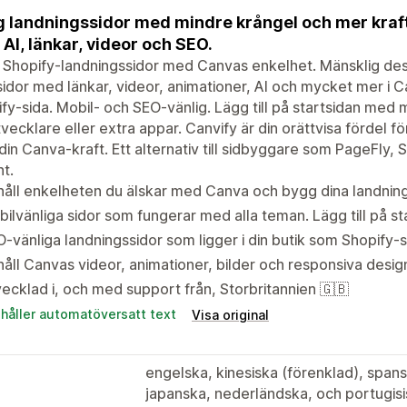
 landningssidor med mindre krångel och mer kraft
AI, länkar, videor och SEO.
Shopify-landningssidor med Canvas enkelhet. Mänsklig desi
sidor med länkar, videor, animationer, AI och mycket mer i
fy-sida. Mobil- och SEO-vänlig. Lägg till på startsidan me
tvecklare eller extra appar. Canvify är din orättvisa fördel f
in Canva-kraft. Ett alternativ till sidbyggare som PageFl
nt.
åll enkelheten du älskar med Canva och bygg dina landning
ilvänliga sidor som fungerar med alla teman. Lägg till på st
-vänliga landningssidor som ligger i din butik som Shopify-s
åll Canvas videor, animationer, bilder och responsiva design
ecklad i, och med support från, Storbritannien 🇬🇧
ehåller automatöversatt text
Visa original
engelska, kinesiska (förenklad), spansk
japanska, nederländska, och portugisis