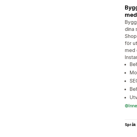
Bygg
med 
Bygg 
dina 
Shopi
för u
med d
Insta
Beh
Mob
SEO
Beh
Utv
Inn
Språk