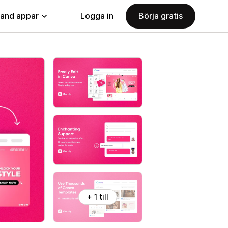
land appar
Logga in
Börja gratis
+ 1 till