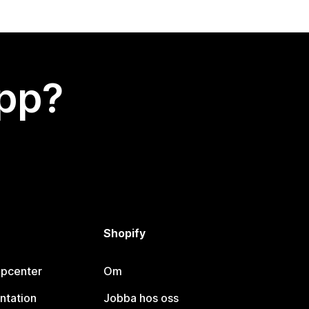
app?
Shopify
lpcenter
Om
ntation
Jobba hos oss