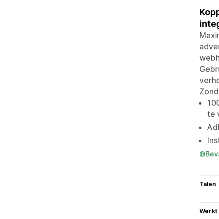
Kopp
inte
Maxim
adver
webho
Gebr
verho
Zonde
10
te
Ad
Ins
Bev
Talen
Werkt