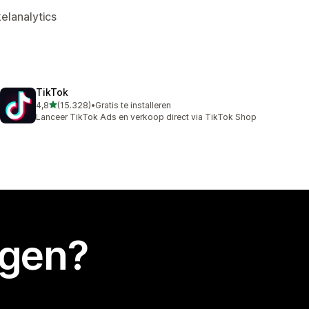
elanalytics
TikTok
van 5 sterren
4,8
(15.328)
•
Gratis te installeren
15328 recensies in totaal
Lanceer TikTok Ads en verkoop direct via TikTok Shop
egen?