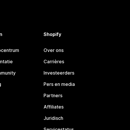
n
Shopify
pcentrum
Over ons
ntatie
Carrières
mmunity
Investeerders
g
Pers en media
Partners
Affiliates
Juridisch
Servicestatus