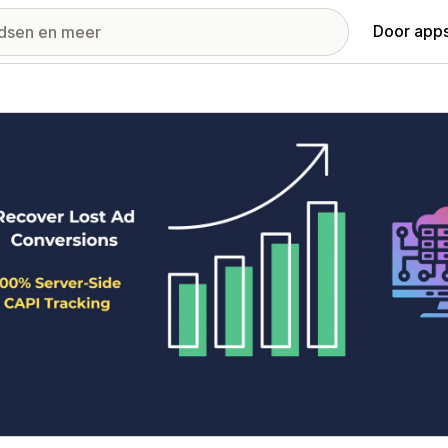
Door apps
ij met uitgelichte afbeeldingen