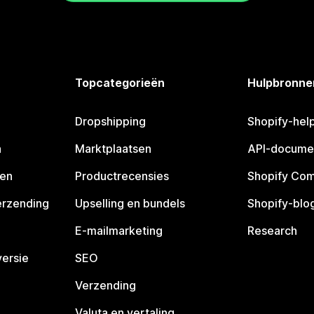
Topcategorieën
Hulpbronne
Dropshipping
Shopify-hel
n
Marktplaatsen
API-docume
pen
Productrecensies
Shopify Co
erzending
Upselling en bundels
Shopify-blo
E-mailmarketing
Research
ersie
SEO
Verzending
Valuta en vertaling