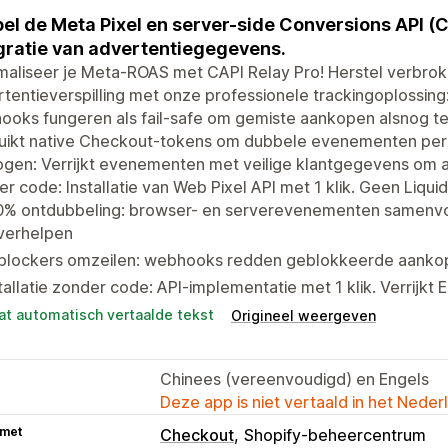
el de Meta Pixel en server-side Conversions API (
gratie van advertentiegegevens.
aliseer je Meta-ROAS met CAPI Relay Pro! Herstel verbrok
tentieverspilling met onze professionele trackingoplossing
oks fungeren als fail-safe om gemiste aankopen alsnog te
uikt native Checkout-tokens om dubbele evenementen per
gen: Verrijkt evenementen met veilige klantgegevens om a
r code: Installatie van Web Pixel API met 1 klik. Geen Liqui
0% ontdubbeling: browser- en serverevenementen samenvo
 verhelpen
blockers omzeilen: webhooks redden geblokkeerde aanko
tallatie zonder code: API-implementatie met 1 klik. Verrijk
at automatisch vertaalde tekst
Origineel weergeven
Chinees (vereenvoudigd) en Engels
Deze app is niet vertaald in het Neder
 met
Checkout
Shopify-beheercentrum