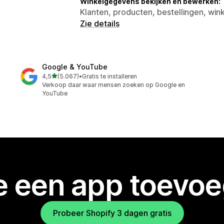
Winkelgegevens bekijken en bewerken:
Klanten, producten, bestellingen, wink
Zie details
Google & YouTube
van 5 sterren
4,5
(5.067)
•
Gratis te installeren
5067 recensies in totaal
Verkoop daar waar mensen zoeken op Google en
YouTube
je een app toevo
Probeer Shopify 3 dagen gratis