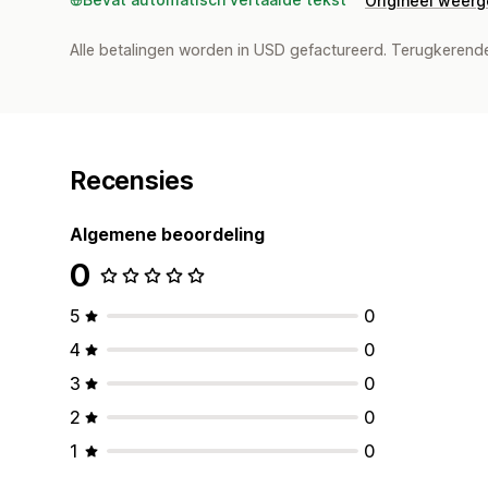
Origineel weer
Alle betalingen worden in USD gefactureerd. Terugkeren
Recensies
Algemene beoordeling
0
5
0
4
0
3
0
2
0
1
0