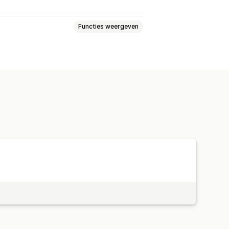
Functies weergeven
I-targeting
Retargeting
campagnes
Bodoptimalisatie
Ad exchange
ven
ROI-analyse
Conversietracking