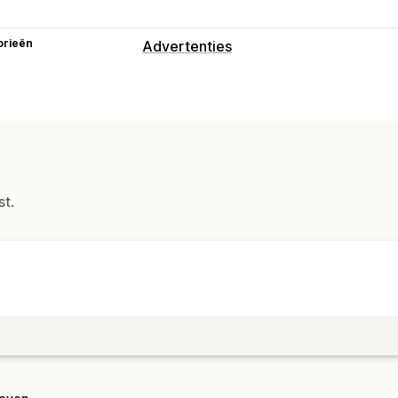
orieën
Advertenties
Targeting
Op basis van evenement
Platform
A
Campagne beheren
AI-optimalisatie
Geautomatiseerde 
Social media
Website
Pixelbeheer
st.
Prestatie-analytics
Prestaties volgen
Advertentie-uitga