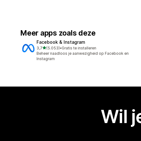
Meer apps zoals deze
Facebook & Instagram
van 5 sterren
3,7
(5.053)
•
Gratis te installeren
5053 recensies in totaal
Beheer naadloos je aanwezigheid op Facebook en
Instagram
Wil 