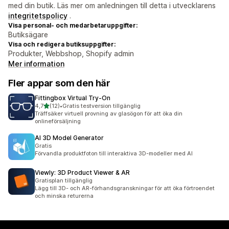
med din butik. Läs mer om anledningen till detta i utvecklarens
integritetspolicy
.
Visa personal- och medarbetaruppgifter:
Butiksägare
Visa och redigera butiksuppgifter:
Produkter, Webbshop, Shopify admin
Mer information
Fler appar som den här
Fittingbox Virtual Try‑On
av 5 stjärnor
4,7
(12)
•
Gratis testversion tillgänglig
12 recensioner totalt
Träffsäker virtuell provning av glasögon för att öka din
onlineförsäljning
AI 3D Model Generator
Gratis
Förvandla produktfoton till interaktiva 3D-modeller med AI
Viewly: 3D Product Viewer & AR
Gratisplan tillgänglig
Lägg till 3D- och AR-förhandsgranskningar för att öka förtroendet
och minska returerna