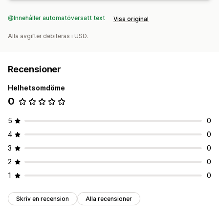
Innehåller automatöversatt text
Visa original
Alla avgifter debiteras i USD.
Recensioner
Helhetsomdöme
0
5
0
4
0
3
0
2
0
1
0
Skriv en recension
Alla recensioner