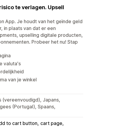
sico te verlagen. Upsell
on App. Je houdt van het geïnde geld
in plaats van dat er een
ipments, upselling digitale producten,
abonnementen. Probeer het nu! Stap
agina
e valuta's
rdelijkheid
ma van je winkel
es (vereenvoudigd), Japans,
tugees (Portugal), Spaans,
dd to cart button
cart page