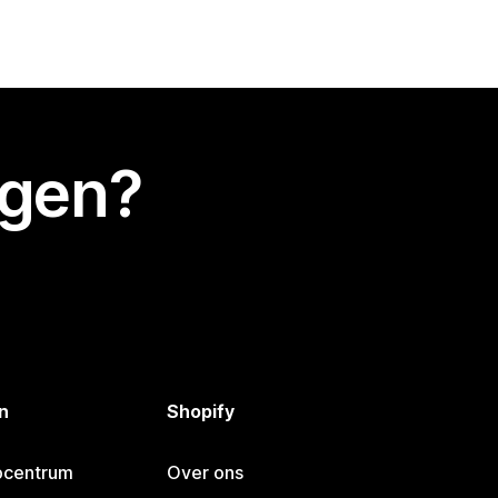
egen?
n
Shopify
pcentrum
Over ons