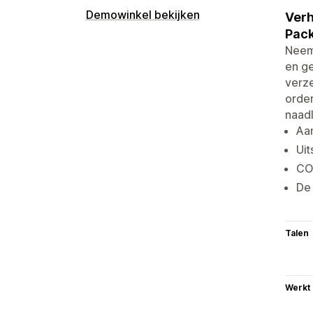
Demowinkel bekijken
Verh
Pack
Neem 
en ge
verze
order
naadl
Aa
Uit
CO2
De 
Talen
Werkt