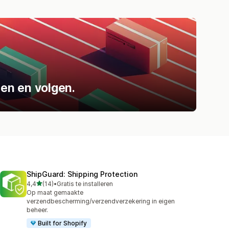
en en volgen.
ShipGuard: Shipping Protection
van 5 sterren
4,4
(14)
•
Gratis te installeren
14 recensies in totaal
Op maat gemaakte
verzendbescherming/verzendverzekering in eigen
beheer.
Built for Shopify