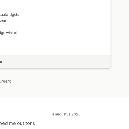
taalwidgets
jzen
ige winkel
en
ureerd.
4 augustus 2026
lped me out tons