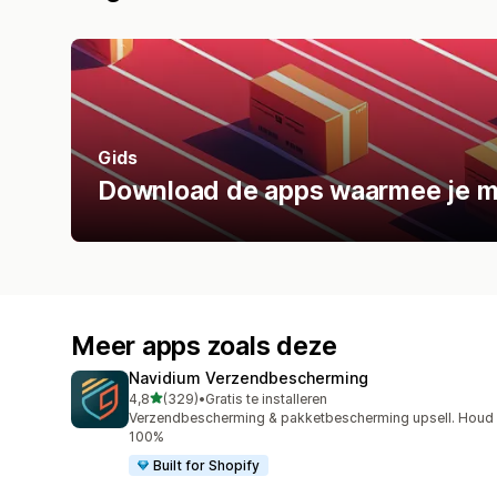
Gids
Download de apps waarmee je mak
Meer apps zoals deze
Navidium Verzendbescherming
van 5 sterren
4,8
(329)
•
Gratis te installeren
329 recensies in totaal
Verzendbescherming & pakketbescherming upsell. Houd
100%
Built for Shopify