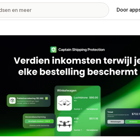
Door apps
ij met uitgelichte afbeeldingen