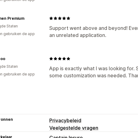
men Premium
gde Staten
Support went above and beyond! Even
n gebruiken de app
an unrelated application.
Zoo
gde Staten
App is exactly what I was looking for.
n gebruiken de app
some customization was needed. Tha
ronnen
Privacybeleid
Veelgestelde vragen
kelaar
Captain Insure