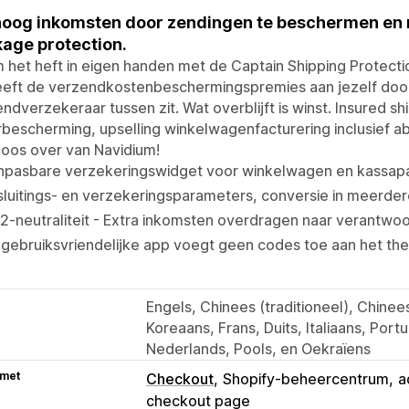
oog inkomsten door zendingen te beschermen en ri
age protection.
het heft in eigen handen met de Captain Shipping Protecti
eft de verzendkostenbeschermingspremies aan jezelf door, 
ndverzekeraar tussen zit. Wat overblijft is winst. Insured sh
bescherming, upselling winkelwagenfacturering inclusief 
oos over van Navidium!
npasbare verzekeringswidget voor winkelwagen en kassap
sluitings- en verzekeringsparameters, conversie in meerder
-neutraliteit - Extra inkomsten overdragen naar verantwoo
gebruiksvriendelijke app voegt geen codes toe aan het the
Engels, Chinees (traditioneel), Chine
Koreaans, Frans, Duits, Italiaans, Por
Nederlands, Pools, en Oekraïens
 met
Checkout
Shopify-beheercentrum
a
checkout page