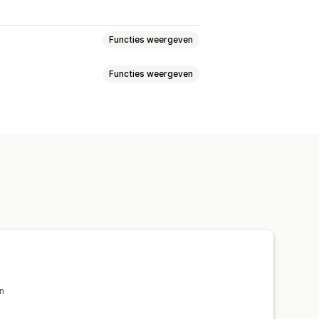
Functies weergeven
Functies weergeven
ij checkout
Add-ons in één klik
Meerdere valuta
kgeraakte pakketten
arantie
Vaste prijzen
en
is artikelen
Gratis verzending
 gekocht
Bundles
genpagina
Checkout
nding
Aangepaste upselling
prestaties
prestaties
n