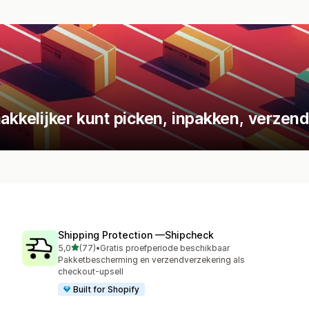
kelijker kunt picken, inpakken, verzend
Shipping Protection —Shipcheck
van 5 sterren
5,0
(77)
•
Gratis proefperiode beschikbaar
77 recensies in totaal
Pakketbescherming en verzendverzekering als
checkout-upsell
Built for Shopify