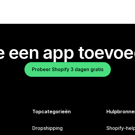
je een app toevo
Probeer Shopify 3 dagen gratis
Topcategorieën
Hulpbronne
Dropshipping
Shopify-hel