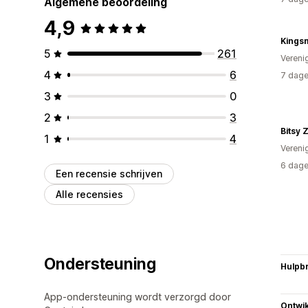
Algemene beoordeling
4,9
Kings
5
261
Vereni
4
6
7 dage
3
0
2
3
Bitsy 
1
4
Vereni
6 dage
Een recensie schrijven
Alle recensies
Ondersteuning
Hulpb
App-ondersteuning wordt verzorgd door
Ontwik