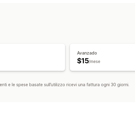
Evasione ordini
Smistamento degli or
Tariffe di spedizione
Imballaggio per
Monitoraggio multicorriere
Pagina di
Notifiche personalizzate
Cronologia 
Gestione delle scorte
Più magazzini
Avanzado
$15
/mese
nti e le spese basate sull’utilizzo ricevi una fattura ogni 30 giorni.