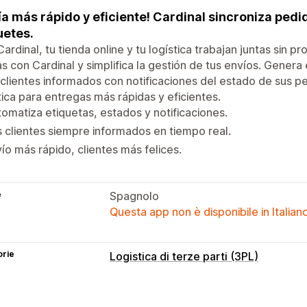
ía más rápido y eficiente! Cardinal sincroniza pedi
etes.
ardinal, tu tienda online y tu logística trabajan juntas sin 
s con Cardinal y simplifica la gestión de tus envíos. Gene
 clientes informados con notificaciones del estado de sus p
tica para entregas más rápidas y eficientes.
omatiza etiquetas, estados y notificaciones.
 clientes siempre informados en tiempo real.
ío más rápido, clientes más felices.
e
Spagnolo
Questa app non è disponibile in Italian
orie
Logistica di terze parti (3PL)
Gestione degli ordini