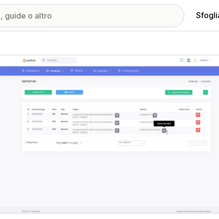
Sfogli
ria immagini in evidenza