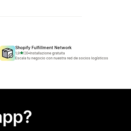
Shopify Fulfillment Network
stelle su 5
1,9
(3)
•
Installazione gratuita
3 recensioni totali
Escala tu negocio con nuestra red de socios logísticos
app?