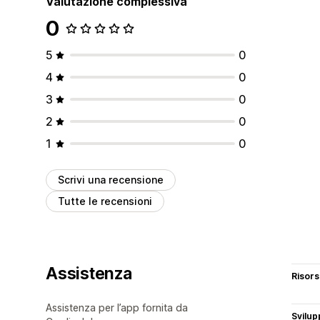
Valutazione complessiva
0
5
0
4
0
3
0
2
0
1
0
Scrivi una recensione
Tutte le recensioni
Assistenza
Risor
Assistenza per l’app fornita da
Svilup