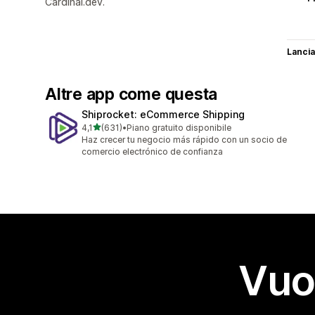
Cardinal.dev.
Lancia
Altre app come questa
Shiprocket: eCommerce Shipping
stelle su 5
4,1
(631)
•
Piano gratuito disponibile
631 recensioni totali
Haz crecer tu negocio más rápido con un socio de
comercio electrónico de confianza
Vuo