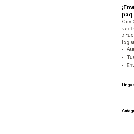
¡Env
paqu
Con C
venta
a tus
logís
Aut
Tus
Env
Lingu
Categ