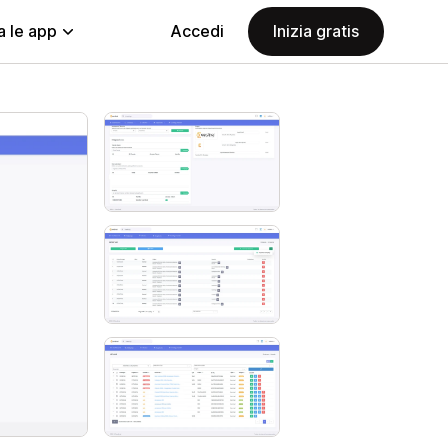
a le app
Accedi
Inizia gratis