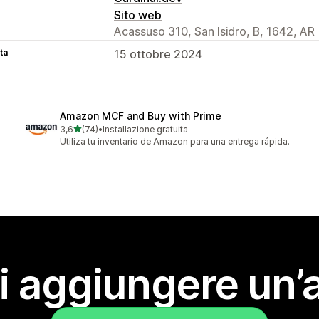
Sito web
Acassuso 310, San Isidro, B, 1642, AR
ta
15 ottobre 2024
Amazon MCF and Buy with Prime
stelle su 5
3,6
(74)
•
Installazione gratuita
74 recensioni totali
Utiliza tu inventario de Amazon para una entrega rápida.
i aggiungere un’