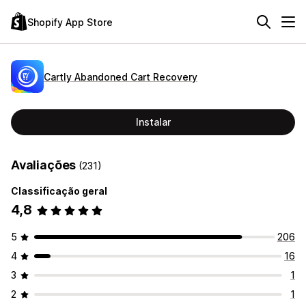
Shopify App Store
Cartly Abandoned Cart Recovery
Instalar
Avaliações
(231)
Classificação geral
4,8
5
206
4
16
3
1
2
1