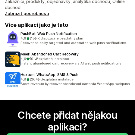
Zákazníci, produkty, objednávky, analytika obchodu, Online
obchod
Zobrazit podrobnosti
Více aplikací jako je tato
PushBot: Web Push Notification
z 5 hvězd
4,6
(18)
•
K dispozici je bezplatný plán
Celkový počet recenzí: 18
Recover sales by targeted and automated web push notifications
Meeri Abandoned Cart Recovery
z 5 hvězd
4,6
(9)
•
Bezplatná instalace
Celkový počet recenzí: 9
Instant abandoned cart recovery via AI web push notifications
Hextom: WhatsApp, SMS & Push
z 5 hvězd
4,8
(264)
•
Bezplatná instalace
Celkový počet recenzí: 264
Boost revenue by recover abandoned carts via WhatsApp, webpush
Chcete přidat nějakou
aplikaci?