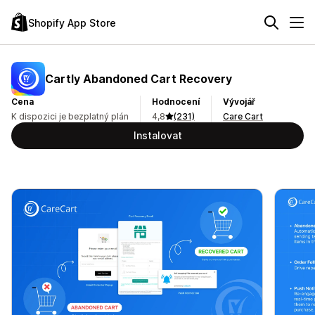
Shopify App Store
Cartly Abandoned Cart Recovery
Cena
Hodnocení
Vývojář
K dispozici je bezplatný plán
4,8
(231)
Care Cart
Instalovat