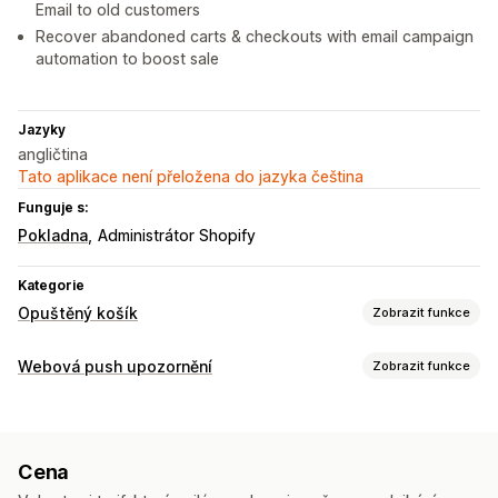
Email to old customers
Recover abandoned carts & checkouts with email campaign
automation to boost sale
Jazyky
angličtina
Tato aplikace není přeložena do jazyka čeština
Funguje s:
Pokladna
Administrátor Shopify
Kategorie
Opuštěný košík
Zobrazit funkce
Obnovení košíku
Webová push upozornění
Zobrazit funkce
E-mailová připomenutí
Webové push notifikace
Typy notifikací
Košíky na více zařízeních
Obnovení košíku
Aktualizace objednávek
Připomenutí
Vyskakovací okna pro udělení souhlasu
Nabídky slev
Cena
Správa předplatitelů
Možnosti zobrazení