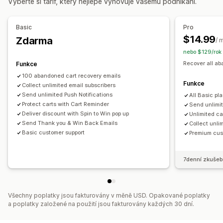
Vyberte si tarif, který nejlépe vyhovuje vašemu podnikání.
Automatické notifikace
Udělení souhlasu
Nástroj pro tvorbu vyskakovacích oken
Vlastní slevové kódy
Spouštěče
Pravidla cílení
Basic
Pro
Sledování chování
$14.99
Zdarma
/ 
nebo $129/rok
Recover all a
Funkce
100 abandoned cart recovery emails
Funkce
Collect unlimited email subscribers
Send unlimited Push Notifications
All Basic pl
Protect carts with Cart Reminder
Send unlimi
Deliver discount with Spin to Win pop up
Unlimited ca
Send Thank you & Win Back Emails
Collect unli
Basic customer support
Premium cus
7denní zkušeb
Všechny poplatky jsou fakturovány v měně USD. Opakované poplatky
a poplatky založené na použití jsou fakturovány každých 30 dní.