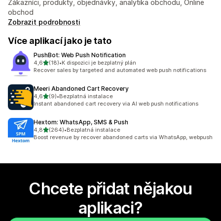
Zákazníci, produkty, objednávky, analytika obchodu, Online
obchod
Zobrazit podrobnosti
Více aplikací jako je tato
PushBot: Web Push Notification
z 5 hvězd
4,6
(18)
•
K dispozici je bezplatný plán
Celkový počet recenzí: 18
Recover sales by targeted and automated web push notifications
Meeri Abandoned Cart Recovery
z 5 hvězd
4,6
(9)
•
Bezplatná instalace
Celkový počet recenzí: 9
Instant abandoned cart recovery via AI web push notifications
Hextom: WhatsApp, SMS & Push
z 5 hvězd
4,8
(264)
•
Bezplatná instalace
Celkový počet recenzí: 264
Boost revenue by recover abandoned carts via WhatsApp, webpush
Chcete přidat nějakou
aplikaci?