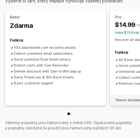
Vyberte si tarif, který nejlépe vyhovuje vašemu podnikání.
Automatické notifikace
Udělení souhlasu
Nástroj pro tvorbu vyskakovacích oken
Vlastní slevové kódy
Spouštěče
Pravidla cílení
Basic
Pro
Sledování chování
$14.99
Zdarma
/ 
nebo $129/rok
Recover all a
Funkce
100 abandoned cart recovery emails
Funkce
Collect unlimited email subscribers
Send unlimited Push Notifications
All Basic pl
Protect carts with Cart Reminder
Send unlimi
Deliver discount with Spin to Win pop up
Unlimited ca
Send Thank you & Win Back Emails
Collect unli
Basic customer support
Premium cus
7denní zkušeb
Všechny poplatky jsou fakturovány v měně USD. Opakované poplatky
a poplatky založené na použití jsou fakturovány každých 30 dní.