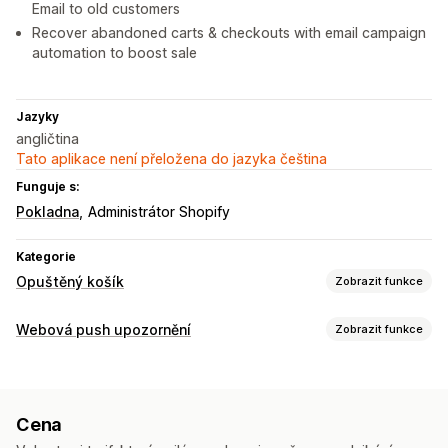
Email to old customers
Recover abandoned carts & checkouts with email campaign
automation to boost sale
Jazyky
angličtina
Tato aplikace není přeložena do jazyka čeština
Funguje s:
Pokladna
Administrátor Shopify
Kategorie
Opuštěný košík
Zobrazit funkce
Obnovení košíku
Webová push upozornění
Zobrazit funkce
E-mailová připomenutí
Webové push notifikace
Typy notifikací
Košíky na více zařízeních
Obnovení košíku
Aktualizace objednávek
Připomenutí
Vyskakovací okna pro udělení souhlasu
Nabídky slev
Cena
Správa předplatitelů
Možnosti zobrazení