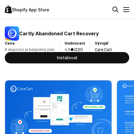
Shopify App Store
Cartly Abandoned Cart Recovery
Cena
Hodnocení
Vývojář
K dispozici je bezplatný plán
4,8
(231)
Care Cart
Instalovat