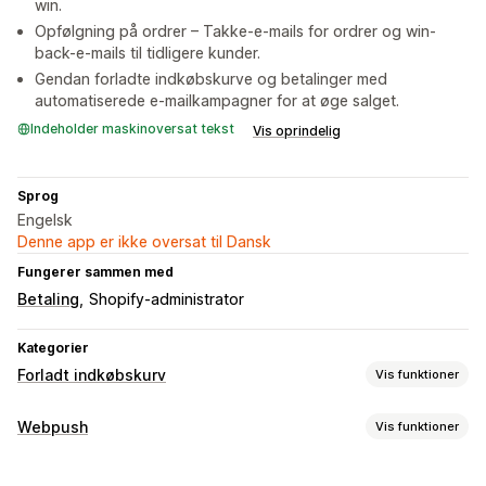
win.
Opfølgning på ordrer – Takke-e-mails for ordrer og win-
back-e-mails til tidligere kunder.
Gendan forladte indkøbskurve og betalinger med
automatiserede e-mailkampagner for at øge salget.
Indeholder maskinoversat tekst
Vis oprindelig
Sprog
Engelsk
Denne app er ikke oversat til Dansk
Fungerer sammen med
Betaling
Shopify-administrator
Kategorier
Forladt indkøbskurv
Vis funktioner
Gendannelse af indkøbskurv
Webpush
Vis funktioner
E-mailpåmindelser
Webpushmeddelelser
Notifikationstyper
Kurve på flere enheder
Pop op-vinduer til samtykke