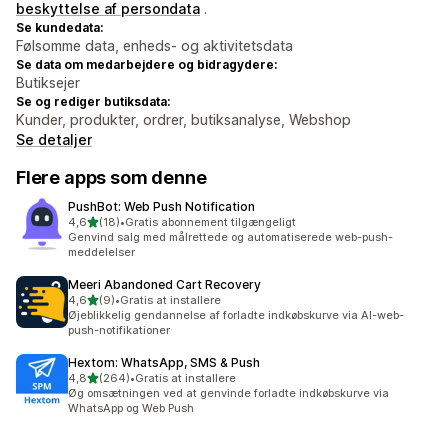
beskyttelse af persondata
.
Se kundedata:
Følsomme data, enheds- og aktivitetsdata
Se data om medarbejdere og bidragydere:
Butiksejer
Se og rediger butiksdata:
Kunder, produkter, ordrer, butiksanalyse, Webshop
Se detaljer
Flere apps som denne
PushBot: Web Push Notification
ud af 5 stjerner
4,6
(18)
•
Gratis abonnement tilgængeligt
18 anmeldelser i alt
Genvind salg med målrettede og automatiserede web-push-
meddelelser
Meeri Abandoned Cart Recovery
ud af 5 stjerner
4,6
(9)
•
Gratis at installere
9 anmeldelser i alt
Øjeblikkelig gendannelse af forladte indkøbskurve via AI-web-
push-notifikationer
Hextom: WhatsApp, SMS & Push
ud af 5 stjerner
4,8
(264)
•
Gratis at installere
264 anmeldelser i alt
Øg omsætningen ved at genvinde forladte indkøbskurve via
WhatsApp og Web Push