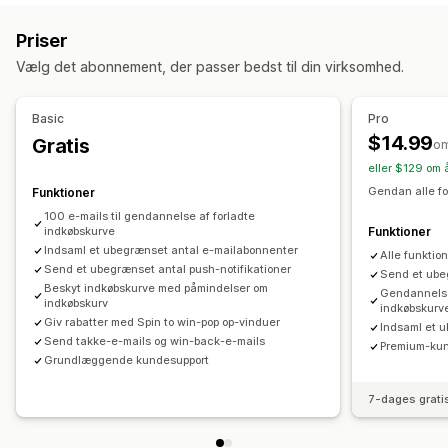
Gendannelse af indkøbskurv
Ordreopdateringer
Rabattilbud
Priser
Påmindelser
Visningsindstillinger
Vælg det abonnement, der passer bedst til din virksomhed.
Abonnentadministration
Værktøj til pop op-vinduer
Tilpassede rabatkoder
Automatiske notifikationer
Tilvalg
Udløsere
Målretningsregler
Adfærdssporing
Basic
Pro
$14.99
Gratis
o
eller $129 om 
Gendan alle fo
Funktioner
100 e-mails til gendannelse af forladte
indkøbskurve
Funktioner
Indsaml et ubegrænset antal e-mailabonnenter
Alle funktio
Send et ubegrænset antal push-notifikationer
Send et ube
Beskyt indkøbskurve med påmindelser om
Gendannels
indkøbskurv
indkøbskurv
Giv rabatter med Spin to win-pop op-vinduer
Indsaml et 
Send takke-e-mails og win-back-e-mails
Premium-ku
Grundlæggende kundesupport
7-dages grati