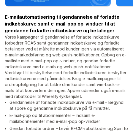
E-mailautomatisering til gendannelse af forladte
indkøbskurve samt e-mail-pop op-vinduer til at
gendanne forladte indkøbskurve og betalinger
Vores kampagner til gendannelse af forladte indkøbskurve
forbedrer ROAS samt gendanner indkøbskurve og forladte
betalinger ved at målrette mod kunder igen via automatiseret
e-mailmarkedsføring og web-push-notifikationer. Opbyg en e-
mailliste med e-mail-pop op-vinduer, og gendan forladte
indkøbskurve med e-mails og web-push-notifikationer.
Værktøjet til beskyttelse mod forladte indkøbskurve beskytter
indkøbskurvene med påmindelser. Brug e-mailkampagner til
ordreopfølgning for at takke dine kunder samt win-back-e-
mails til at konvertere dem igen. Appen udsender også e-mails
med rabatkoder til Wheelify-lykkehjulet.
Gendannelse af forladte indkøbskurve via e-mail – Begynd
at spore og gendanne indkøbskurve på få minutter.
E-mail-pop op til abonnementer – Indsaml e-
mailabonnementer med e-mail-pop op-vinduer.
Gendan forladte ordrer – Levér BFCM-rabatkoder og Spin to