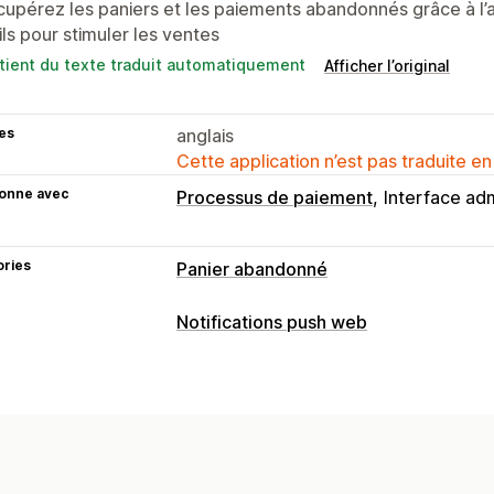
upérez les paniers et les paiements abandonnés grâce à l
ls pour stimuler les ventes
tient du texte traduit automatiquement
Afficher l’original
es
anglais
Cette application n’est pas traduite en
ionne avec
Processus de paiement
Interface adm
ories
Panier abandonné
Récupération de panier
Notifications push web
Rappels par e-mail
Notifications pus
Types de notifications
Pop-ups d’adhésion
Offres de réduct
Récupération de panier
Mises à jou
Options d’affichage
Gestion des abonnés
Outil de création de fenêtre contextu
Notifications automatiques
Adhésion
Codes de réduction personnalisés
Dé