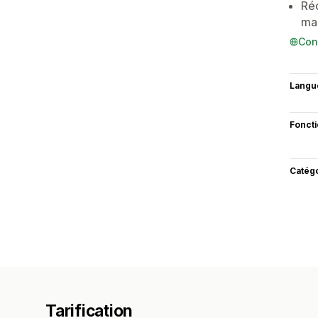
Réc
mai
Con
Langu
Fonct
Catég
Tarification