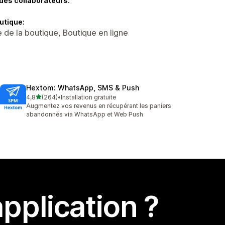
des collaborateurs:
utique:
 de la boutique, Boutique en ligne
Hextom: WhatsApp, SMS & Push
étoile(s) sur 5
4,8
(264)
•
Installation gratuite
264 avis au total
Augmentez vos revenus en récupérant les paniers
abandonnés via WhatsApp et Web Push
pplication ?