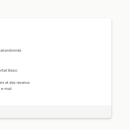
s abandonnés
rfait Basic
ers et des revenus
r e-mail