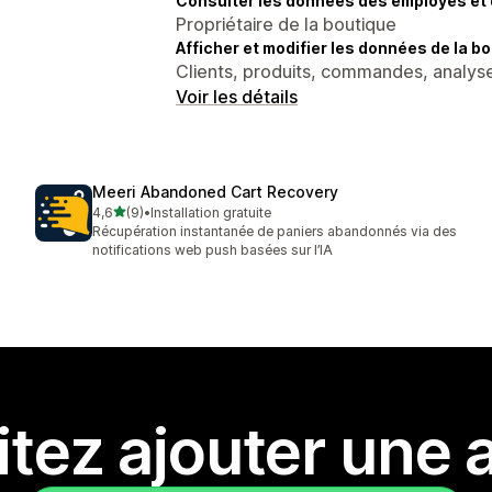
Consulter les données des employés et 
Propriétaire de la boutique
Afficher et modifier les données de la bo
Clients, produits, commandes, analyse
Voir les détails
Meeri Abandoned Cart Recovery
étoile(s) sur 5
4,6
(9)
•
Installation gratuite
9 avis au total
Récupération instantanée de paniers abandonnés via des
notifications web push basées sur l’IA
tez ajouter une a