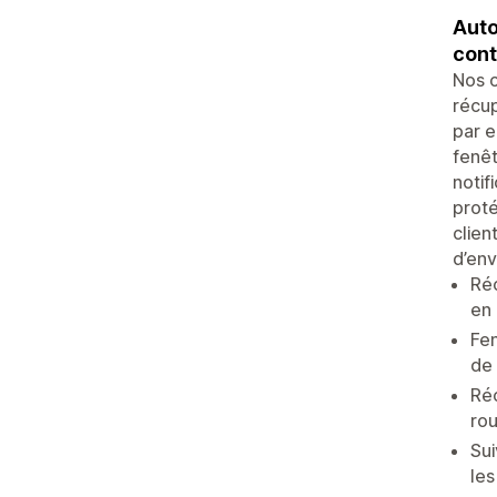
Auto
cont
Nos 
récup
par e
fenêt
notif
proté
clien
d’env
Réc
en 
Fe
de 
Ré
rou
Su
les