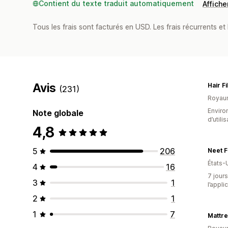
Contient du texte traduit automatiquement
Afficher
Tous les frais sont facturés en USD. Les frais récurrents et b
Avis
Hair F
(231)
Royau
Enviro
Note globale
d’utili
4,8
5
206
Neet F
États-
4
16
7 jours
3
1
l’appli
2
1
1
7
Mattr