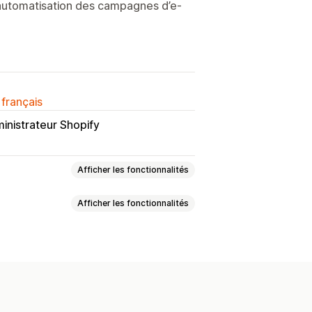
’automatisation des campagnes d’e-
 français
inistrateur Shopify
Afficher les fonctionnalités
Afficher les fonctionnalités
h web
Paniers multi-appareils
ion
r des commandes
Rappels
elle (pop-up)
clencheurs
Règles de ciblage