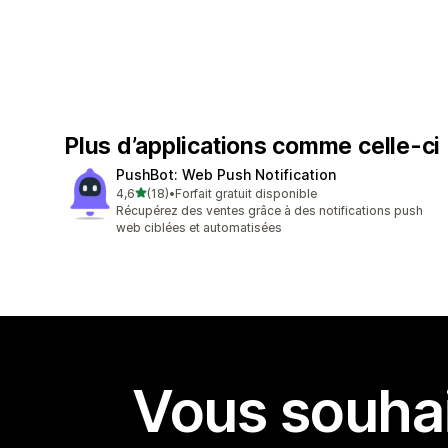
Plus d’applications comme celle-ci
PushBot: Web Push Notification
étoile(s) sur 5
4,6
(18)
•
Forfait gratuit disponible
18 avis au total
Récupérez des ventes grâce à des notifications push
web ciblées et automatisées
Vous souhai