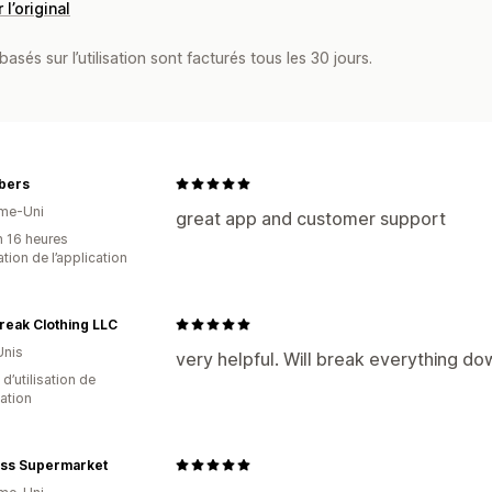
 l’original
asés sur l’utilisation sont facturés tous les 30 jours.
ibers
me-Uni
great app and customer support
n 16 heures
sation de l’application
reak Clothing LLC
Unis
very helpful. Will break everything do
 d’utilisation de
cation
ess Supermarket