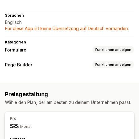
Sprachen
Englisch
Für diese App ist keine Übersetzung auf Deutsch vorhanden.
Kategorien
Formulare
Funktionen anzeigen
Formulararten
Page Builder
Funktionen anzeigen
Apps
Seitentypen
Anpassung
Karriereseiten
Drag-&-Drop-Editor
Benutzerdefinierte Felder
Preisgestaltung
Seiten verwalten
Wähle den Plan, der am besten zu deinem Unternehmen passt.
Datenmanagement
Editor-Tool
Seiten speichern
E-Mail-Antworten
Dashboard
Status-Tracking
Responsivität für Mobilgeräte
Pro
$8
/ Monat