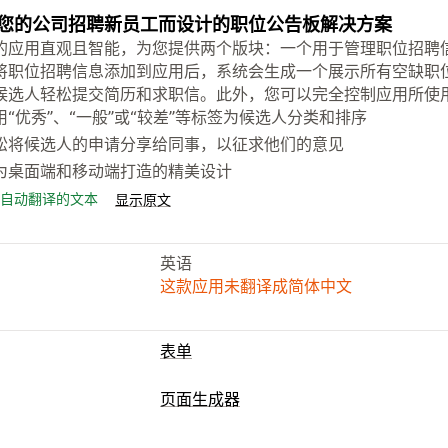
您的公司招聘新员工而设计的职位公告板解决方案
的应用直观且智能，为您提供两个版块：一个用于管理职位招聘
将职位招聘信息添加到应用后，系统会生成一个展示所有空缺职
候选人轻松提交简历和求职信。此外，您可以完全控制应用所使
用“优秀”、“一般”或“较差”等标签为候选人分类和排序
松将候选人的申请分享给同事，以征求他们的意见
为桌面端和移动端打造的精美设计
自动翻译的文本
显示原文
英语
这款应用未翻译成简体中文
表单
表单类型
页面生成器
申请
页面类型