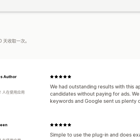
0 天收取一次。
s Author
We had outstanding results with this a
年 人在使用应用
candidates without paying for ads. We 
keywords and Google sent us plenty of
een
Simple to use the plug-in and does exac