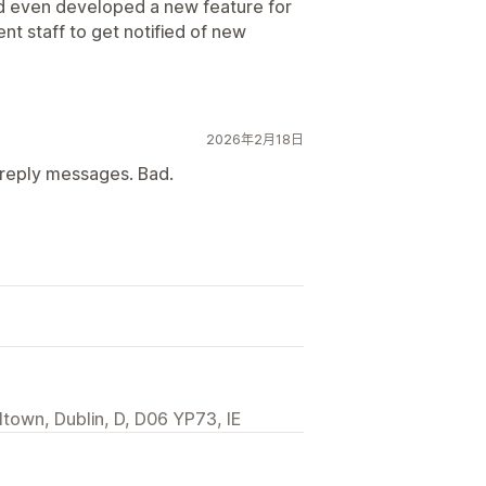
nd even developed a new feature for
ent staff to get notified of new
2026年2月18日
 reply messages. Bad.
ltown, Dublin, D, D06 YP73, IE