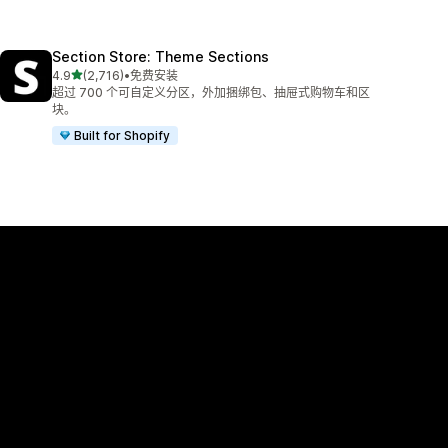
Section Store: Theme Sections
星（满分 5 星）
4.9
(2,716)
•
免费安装
总共 2716 条评论
超过 700 个可自定义分区，外加捆绑包、抽屉式购物车和区
块。
Built for Shopify