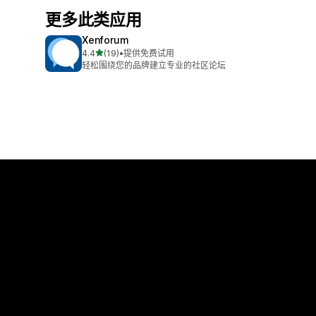
更多此类应用
Xenforum
星（满分 5 星）
4.4
(19)
•
提供免费试用
总共 19 条评论
轻松围绕您的品牌建立专业的社区论坛