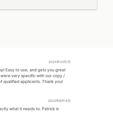
2025年10月1日
pp! Easy to use, and gets you great
were very specific with our copy /
 qualified applicants. Thank you!
2023年8月14日
tly what it needs to. Patrick is