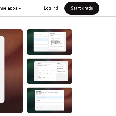
se apps
Log ind
Start gratis