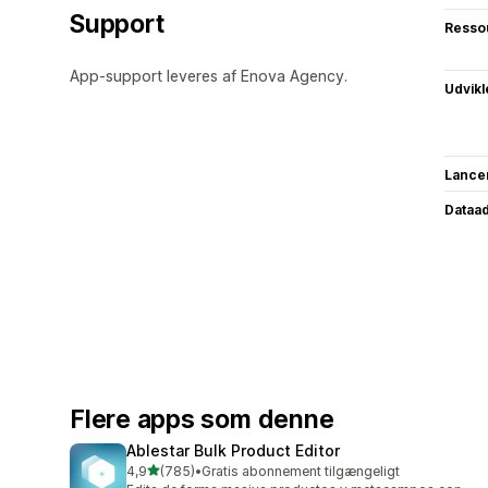
Support
Resso
App-support leveres af Enova Agency.
Udvikl
Lance
Dataa
Flere apps som denne
Ablestar Bulk Product Editor
ud af 5 stjerner
4,9
(785)
•
Gratis abonnement tilgængeligt
785 anmeldelser i alt