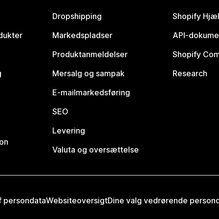
Dropshipping
Shopify Hjæ
dukter
Markedspladser
API-dokume
Produktanmeldelser
Shopify Co
g
Mersalg og sampak
Research
E-mailmarkedsføring
SEO
Levering
ion
Valuta og oversættelse
af persondata
Websiteoversigt
Dine valg vedrørende person