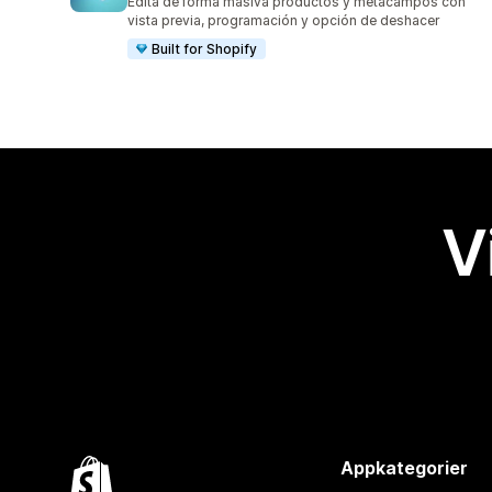
Edita de forma masiva productos y metacampos con
vista previa, programación y opción de deshacer
Built for Shopify
V
Appkategorier