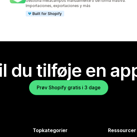
Gestiona metacampos manualmente o de forma masiva.
Importaciones, exportaciones y más
Built for Shopify
il du tilføje en ap
Prøv Shopify gratis i 3 dage
Topkategorier
Ressourcer