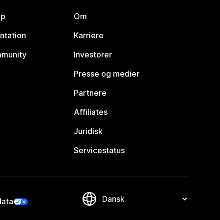
lp
Om
ntation
Karriere
mmunity
Investorer
Presse og medier
Partnere
Affiliates
Juridisk
Servicestatus
data