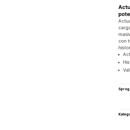
Actu
pote
Actua
carga
masiv
con t
histo
Ac
His
Val
Sprog
Katego