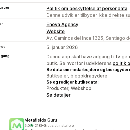
urcer
Politik om beskyttelse af persondata
Denne udvikler tilbyder ikke direkte s
er
Enova Agency
Website
Av. Caminos del Inca 1325, Santiago d
ret
5. januar 2026
dgang
Denne app skal have adgang til følgend
butik. Se hvorfor i udviklerens
politik
Se data om medarbejdere og bidragyder
Butiksejer, blogbidragydere
Se og rediger butiksdata:
Produkter, Webshop
Se detaljer
Metafields Guru
ud af 5 stjerner
5,0
(218)
•
Gratis at installere
218 anmeldelser i alt