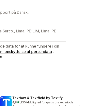
upport på Dansk.
e Surco., Lima, PE-LIM, Lima, PE
e data for at kunne fungere i din
 om beskyttelse af persondata
.
e:
Textbox & Textfield by Textify
ud af 5 stjerner
4,8
(130)
•
Mulighed for gratis prøveperiode
130 anmeldelser i alt