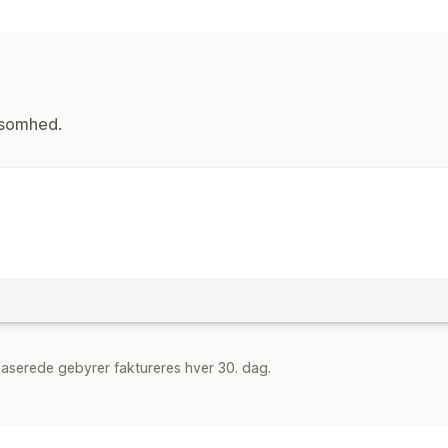
Kollektioner
Sider
Produkter
Administrationsværktøjer
Masseimport og -eksport
ksomhed.
aserede gebyrer faktureres hver 30. dag.