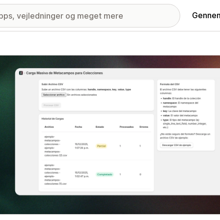
Gennem
ri med udvalgte billeder