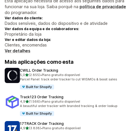
Esta aplicação necessita de acesso aos seguintes dados para
funcionar na sua loja. Saiba porquê na
política de privacidade
do programador.
Ver dados do cliente:
Dados sensíveis, dados do dispositivo e de atividade
Ver dados da equipa e de colaboradores:
Proprietário da loja
Ver e editar dados da loja:
Clientes, encomendas
Ver detalhes
Mais aplicações como esta
CWILL Order Tracking
de 5 estrelas
5,0
(2.855)
•
Plano gratuito disponível
2855 total de avaliações
Parcel Panel: track order tracker to cut WISMOs & boost sales
Built for Shopify
Track123 Order Tracking
de 5 estrelas
4,9
(1.566)
•
Plano gratuito disponível
1566 total de avaliações
A beautiful order tracker with branded tracking & order lookup
Built for Shopify
17TRACK Order Tracking
de 5 estrelas
4,9
(3.838)
•
Plano gratuito disponível
3838 total de avaliações