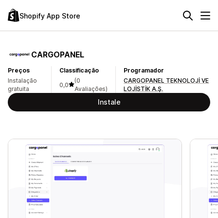
Shopify App Store
CARGOPANEL
Preços
Classificação
Programador
Instalação
(0
CARGOPANEL TEKNOLOJİ VE
0,0
gratuita
Avaliações)
LOJİSTİK A.Ş.
Instale