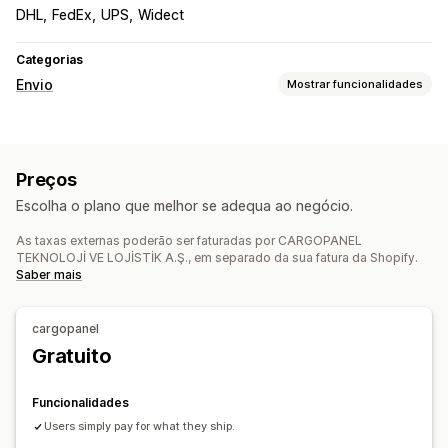
DHL
FedEx
UPS
Widect
Categorias
Envio
Mostrar funcionalidades
Etiquetas e embalagens
Criação de etiquetas
Validação de endereços
Preços
Documentos alfandegários
Seleção da transportadora
Escolha o plano que melhor se adequa ao negócio.
Taxas de envio
As taxas externas poderão ser faturadas por CARGOPANEL
Gestão de envios
TEKNOLOJİ VE LOJİSTİK A.Ş., em separado da sua fatura da Shopify.
Sincronização de encomendas
Rastreio em tempo real
Saber mais
Análise de dados de envio
cargopanel
Gratuito
Funcionalidades
Users simply pay for what they ship.