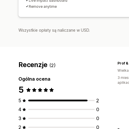
Live impact dashboard
Remove anytime
Wszystkie opłaty są naliczane w USD.
Recenzje
Prof &
(2)
Wielka
3 mies
Ogólna ocena
aplikac
5
5
2
4
0
3
0
2
0