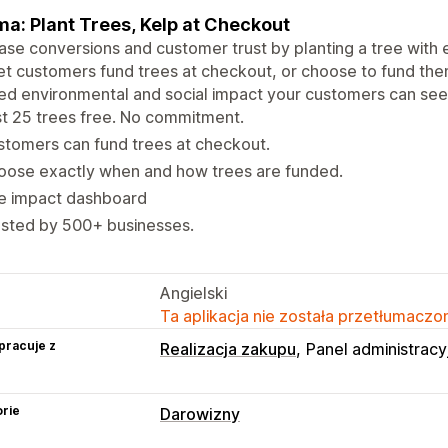
a: Plant Trees, Kelp at Checkout
ase conversions and customer trust by planting a tree with e
et customers fund trees at checkout, or choose to fund the
ied environmental and social impact your customers can see
st 25 trees free. No commitment.
tomers can fund trees at checkout.
oose exactly when and how trees are funded.
ve impact dashboard
usted by 500+ businesses.
Angielski
Ta aplikacja nie została przetłumaczon
pracuje z
Realizacja zakupu
Panel administracy
rie
Darowizny