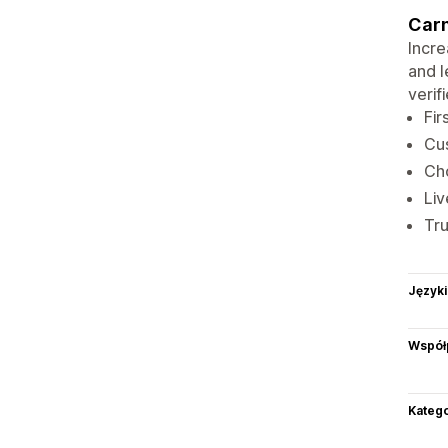
Carm
Incre
and l
verif
Fir
Cus
Ch
Li
Tr
Języki
Współ
Katego