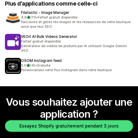
Plus d’applications comme celle-ci
Filetastic ‑ Image Manager
étoile(s) sur 5
4,6
(11)
•
Forfait gratuit disponible
11 avis au total
Parcourez et gérez les images et les ressources de votre boutique
ainsi que leur SEO
VEOit AI Bulk Videos Generator
Forfait gratuit disponible
Générateur de vidéos de produits par IA utilisant Google Gemini
VEO
OSOM Instagram feed
étoile(s) sur 5
5,0
(4)
•
Gratuite
4 avis au total
Personnalisez votre flux Instagram dans votre boutique.
Vous souhaitez ajouter une
application ?
Essayez Shopify gratuitement pendant 3 jours