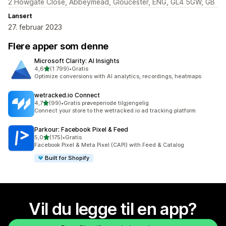
2 Howgate Close, Abbeymead, Gloucester, ENG, GL4 5GW, GB
Lansert
27. februar 2023
Flere apper som denne
Microsoft Clarity: AI Insights
av 5 stjerner
4,6
(1 799)
•
Gratis
Totalt 1799 omtaler
Optimize conversions with AI analytics, recordings, heatmaps
wetracked.io Connect
av 5 stjerner
4,7
(99)
•
Gratis prøveperiode tilgjengelig
Totalt 99 omtaler
Connect your store to the wetracked.io ad tracking platform
Parkour: Facebook Pixel & Feed
av 5 stjerner
5,0
(175)
•
Gratis
Totalt 175 omtaler
Facebook Pixel & Meta Pixel (CAPI) with Feed & Catalog
Built for Shopify
Vil du legge til en app?