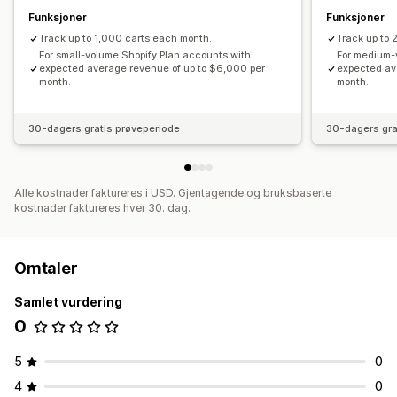
Funksjoner
Funksjoner
Track up to 1,000 carts each month.
Track up to 
For small-volume Shopify Plan accounts with
For medium-
expected average revenue of up to $6,000 per
expected av
month.
month.
30-dagers gratis prøveperiode
30-dagers gra
Alle kostnader faktureres i USD. Gjentagende og bruksbaserte
kostnader faktureres hver 30. dag.
Omtaler
Samlet vurdering
0
5
0
4
0