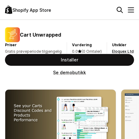
Shopify App Store
Cart Unwrapped
Priser
Vurdering
Utvikler
Gratis prøveperiode tilgjengelig
0.0
(0 Omtaler)
Eloquex Ltd
Installer
Se demobutikk