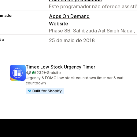
Este programador não oferece assistê
amador
Apps On Demand
Website
Phase 8B, Sahibzada Ajit Singh Nagar,
da
25 de maio de 2018
Timex Low Stock Urgency Timer
de 5 estrelas
4,8
(232)
•
Gratuito
232 total de avaliações
Urgency & FOMO low stock countdown timer bar & cart
countdown
Built for Shopify