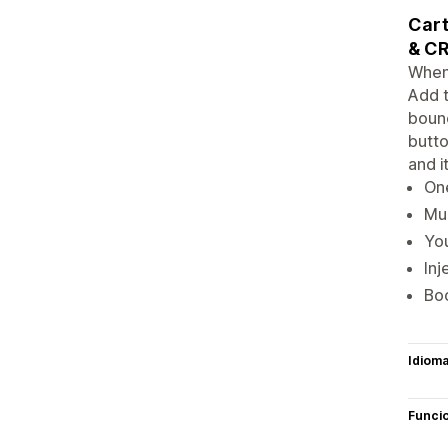
Cart
& CR
When 
Add t
bounc
butto
and i
One
Mul
You
Inj
Boo
Idiom
Funci