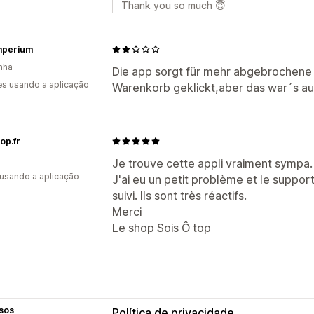
Thank you so much 😇
mperium
nha
Die app sorgt für mehr abgebrochene
s usando a aplicação
Warenkorb geklickt,aber das war´s a
op.fr
Je trouve cette appli vraiment sympa.
 usando a aplicação
J'ai eu un petit problème et le suppor
suivi. Ils sont très réactifs.
Merci
Le shop Sois Ô top
sos
Política de privacidade