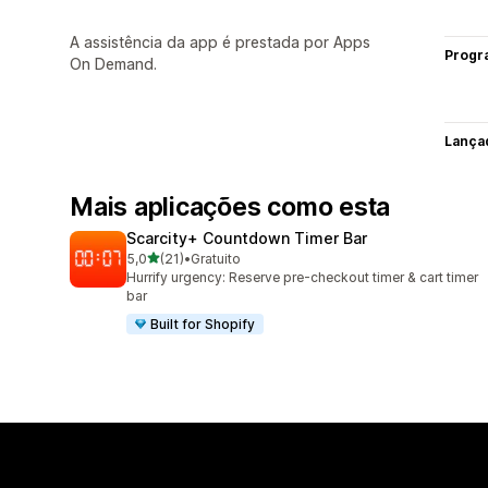
A assistência da app é prestada por Apps
Progr
On Demand.
Lança
Mais aplicações como esta
Scarcity+ Countdown Timer Bar
de 5 estrelas
5,0
(21)
•
Gratuito
21 total de avaliações
Hurrify urgency: Reserve pre-checkout timer & cart timer
bar
Built for Shopify