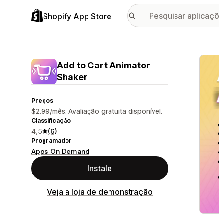
Shopify App Store
Galer
Add to Cart Animator ‑
Shaker
Preços
$2.99/mês. Avaliação gratuita disponível.
Classificação
4,5
(6)
Programador
Apps On Demand
Instale
Veja a loja de demonstração