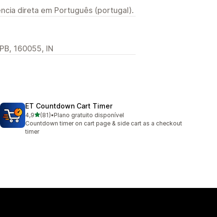
ncia direta em Português (portugal).
 PB, 160055, IN
ET Countdown Cart Timer
de 5 estrelas
4,9
(81)
•
Plano gratuito disponível
81 total de avaliações
Countdown timer on cart page & side cart as a checkout
timer