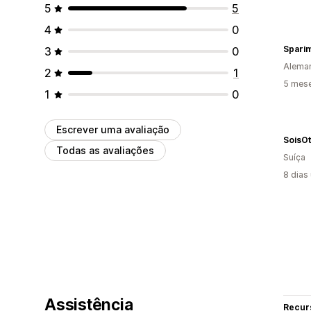
5
5
4
0
Spari
3
0
Alema
2
1
5 mese
1
0
Escrever uma avaliação
SoisOt
Todas as avaliações
Suíça
8 dias
Assistência
Recur