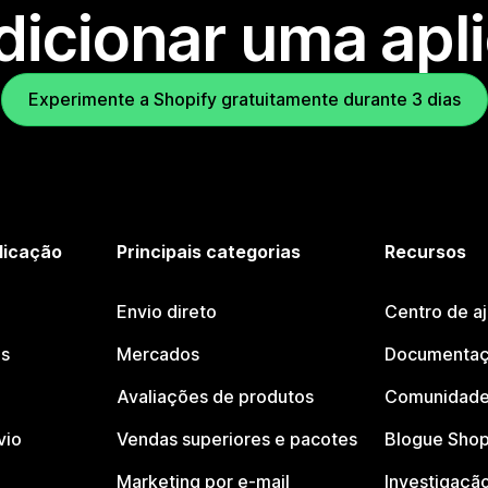
dicionar uma apl
Experimente a Shopify gratuitamente durante 3 dias
licação
Principais categorias
Recursos
Envio direto
Centro de a
os
Mercados
Documentaç
Avaliações de produtos
Comunidade
vio
Vendas superiores e pacotes
Blogue Shop
Marketing por e-mail
Investigaçã