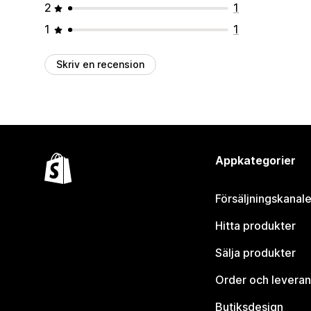
2
1
1
1
Skriv en recension
Appkategorier
Försäljningskanale
Hitta produkter
Sälja produkter
Order och leveran
Butiksdesign