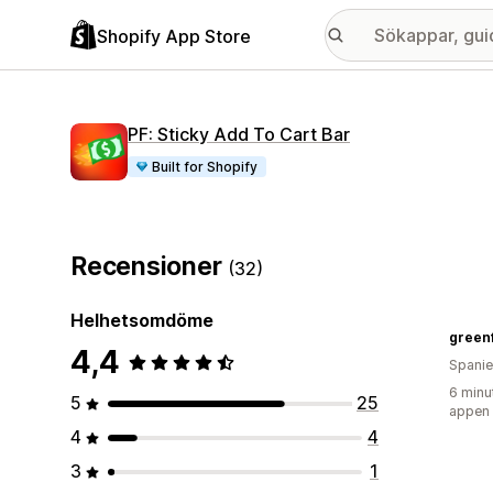
Shopify App Store
PF: Sticky Add To Cart Bar
Built for Shopify
Recensioner
(32)
Helhetsomdöme
green
4,4
Spani
6 minu
5
25
appen
4
4
3
1