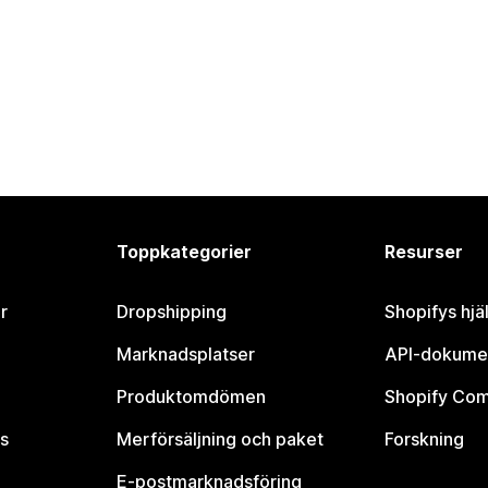
Toppkategorier
Resurser
r
Dropshipping
Shopifys hjä
Marknadsplatser
API-dokume
Produktomdömen
Shopify Co
s
Merförsäljning och paket
Forskning
E-postmarknadsföring