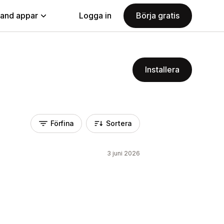
land appar
Logga in
Börja gratis
Installera
Förfina
Sortera
3 juni 2026