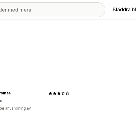
Bläddra b
folhas
en
ter användning av