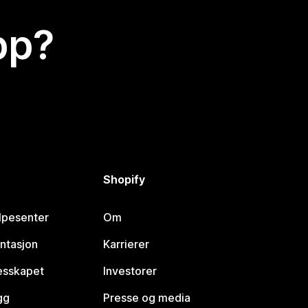
app?
Shopify
lpesenter
Om
ntasjon
Karrierer
lesskapet
Investorer
gg
Presse og media