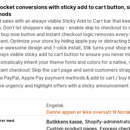
ocket conversions with sticky add to cart button, 
hods
 sales with an always visible Sticky Add to Cart bar that ke
. Don’t let shoppers slip away - enable skip to checkout to 
 buy now button and instant checkout logic removes every 
nt. Optimize your store by hiding apple pay or distracting 
e-awesome design and 1-click install, Stik turns your shop 
ays visible sticky add to cart button to ensure you never mi
omatically inherit your theme fonts and colors for a native,
tant checkout: Skip the cart page and send customers strai
e PayPal, Apple Pay payment methods & add to cart / buy i
ve urgency and highlight offers with a sticky announcement
Engelsk
Denne appen er ikke oversatt til Nors
rer med
Butikkens kasse
Shopify-administrat
Custom product pages
Express chec