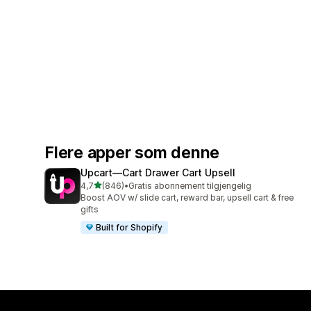
Flere apper som denne
Upcart—Cart Drawer Cart Upsell
av 5 stjerner
4,7
(846)
•
Gratis abonnement tilgjengelig
Totalt 846 omtaler
Boost AOV w/ slide cart, reward bar, upsell cart & free
gifts
Built for Shopify