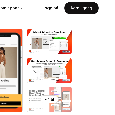
nom apper
Logg på
Kom i gang
+ 1 til