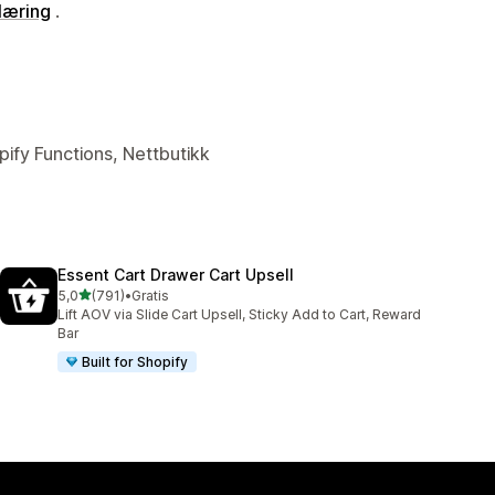
læring
.
pify Functions, Nettbutikk
Essent Cart Drawer Cart Upsell
av 5 stjerner
5,0
(791)
•
Gratis
Totalt 791 omtaler
Lift AOV via Slide Cart Upsell, Sticky Add to Cart, Reward
Bar
Built for Shopify