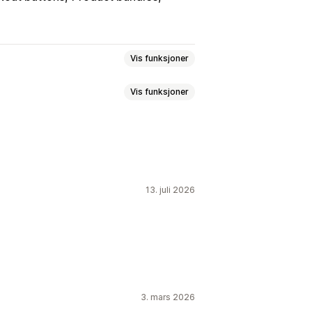
Vis funksjoner
Vis funksjoner
Tilpasset CSS
Mobilresponsiv
13. juli 2026
e
Hopp til kassen
3. mars 2026