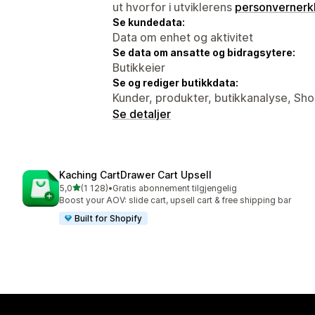
ut hvorfor i utviklerens
personvernerk
Se kundedata:
Data om enhet og aktivitet
Se data om ansatte og bidragsytere:
Butikkeier
Se og rediger butikkdata:
Kunder, produkter, butikkanalyse, Sho
Se detaljer
Kaching CartDrawer Cart Upsell
av 5 stjerner
5,0
(1 128)
•
Gratis abonnement tilgjengelig
Totalt 1128 omtaler
Boost your AOV: slide cart, upsell cart & free shipping bar
Built for Shopify