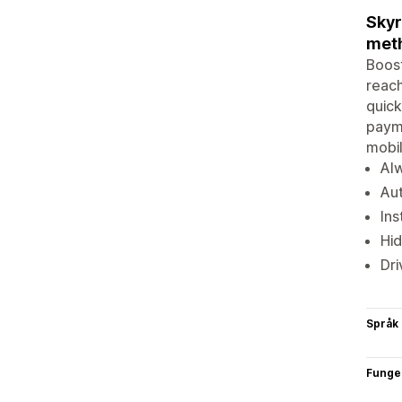
Skyr
met
Boost
reach
quick
payme
mobil
Alw
Aut
Ins
Hid
Dri
Språk
Funge