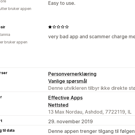
ore
Easy to use.
utter bruker appen
sir
tannia
very bad app and scammer charge me 
er bruker appen
rser
Personvernerklæring
Vanlige spørsmål
Denne utvikleren tilbyr ikke direkte s
er
Effective Apps
Nettsted
13 Max Nordau, Ashdod, 7722119, IL
rt
29. november 2019
 til data
Denne appen trenger tilgang til følgen