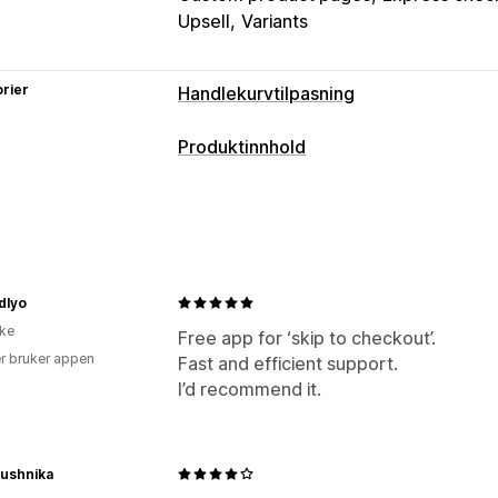
Upsell
Variants
rier
Handlekurvtilpasning
Handlekurv-visning
Produktinnhold
Tilpassede stiler
Tilpassede regler
Innholdstyper
Handlekurvskuff
Strukturerte data
Mersalg
Innholdsskaping
Tilleggsavgifter
dlyo
Tone og stil
Kassetilpasning
ike
Free app for ‘skip to checkout’.
SEO
Betalingsmåteregler
Skjul hurtigkass
r bruker appen
Fast and efficient support.
Analyse
I’d recommend it.
Rushnika