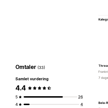
Katego
Omtaler
Threa
(33)
Frankr
7 dage
Samlet vurdering
4.4
5
26
Bela-
4
4