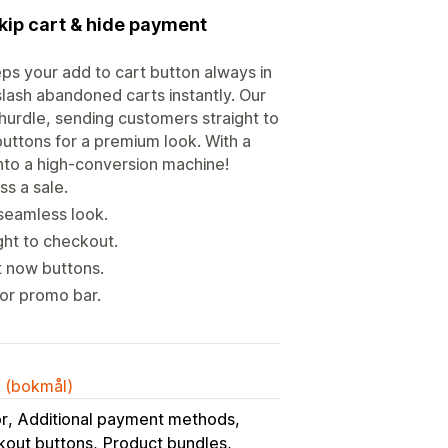
skip cart & hide payment
eps your add to cart button always in
slash abandoned carts instantly. Our
hurdle, sending customers straight to
buttons for a premium look. With a
into a high-conversion machine!
ss a sale.
 seamless look.
ght to checkout.
t now buttons.
 or promo bar.
k (bokmål)
or
Additional payment methods
kout buttons
Product bundles