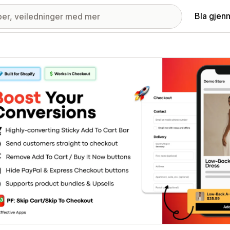
Bla gjen
ri med fremhevede bilder