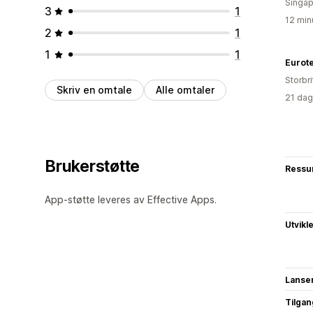
Singap
3
1
12 min
2
1
1
1
Eurote
Storbri
Skriv en omtale
Alle omtaler
21 dag
Brukerstøtte
Ressu
App-støtte leveres av Effective Apps.
Utvikl
Lanse
Tilgang