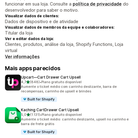
funcionar em sua loja. Consulte a
política de privacidade
do
desenvolvedor para saber o motivo.
Visualizar dados de clientes:
Dados de dispositivo e de atividade
Visualizar dados de membros da equipe e colaboradores:
Titular da loja
Ver e editar dados da loja:
Clientes, produtos, análise da loja, Shopify Functions, Loja
virtual
Ver informações
Mais apps parecidos
Upcart—Cart Drawer Cart Upsell
de 5 estrelas
4,7
(848)
•
Plano gratuito disponível
848 avaliações ao todo
Aumente o ticket médio com carrinho deslizante, barra de
recompensas, carrinho de upsell e brindes
Built for Shopify
Kaching CartDrawer Cart Upsell
de 5 estrelas
5,0
(1.131)
•
Plano gratuito disponível
1131 avaliações ao todo
Aumente o ticket médio: carrinho deslizante, upsell no carrinho e
barra de frete grátis
Built for Shopify