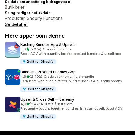
Se data om ansatte og bidragsytere:
Butikkeier
Se og rediger butikkdata:
Produkter, Shopify Functions
Se detaljer
Flere apper som denne
Kaching Bundles App & Upsells
av 5 stjerner
5,0
(5 074)
•
Gratis å installere
Totalt 5074 omtaler
Boost AOV with quantity breaks, product bundles & upsell app
Built for Shopify
Bundler ‑ Product Bundles App
av 5 stjerner
4,9
(2 492)
•
Gratis abonnement tilgjengelig
Totalt 2492 omtaler
Earn more with bundle offers, bundle upsells & quantity breaks
Built for Shopify
Upsell & Cross Sell — Selleasy
av 5 stjerner
4,9
(2 478)
•
Gratis å installere
Totalt 2478 omtaler
Frequently bought together bundles & in cart upsell, boost AOV
Built for Shopify