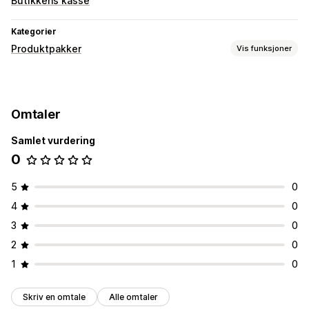
Butikkens kasse
Kategorier
Produktpakker
Vis funksjoner
Pakketyper
Faste pakker
Variantpakker
Egendefinerte pakker
Omtaler
Samlet vurdering
0
5
0
4
0
3
0
2
0
1
0
Skriv en omtale
Alle omtaler