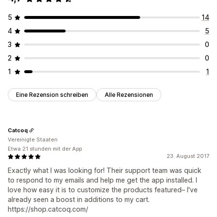
5
14
4
5
3
0
2
0
1
1
Eine Rezension schreiben
Alle Rezensionen
Catcoq
Vereinigte Staaten
Etwa 21 stunden mit der App
23. August 2017
Exactly what I was looking for! Their support team was quick
to respond to my emails and help me get the app installed. I
love how easy it is to customize the products featured– I've
already seen a boost in additions to my cart.
https://shop.catcoq.com/