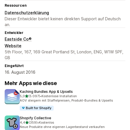
Ressourcen
Datenschutzerklärung
Dieser Entwickler bietet keinen direkten Support auf Deutsch
an.
Entwickler
Eastside Co®
Website
5th Floor, 167, 169 Great Portland St, London, ENG, W1W 5PF,
GB
Eingeführt
16. August 2016
Mehr Apps wie diese
Kaching Bundles App & Upsells
von 5 Sternen
5,0
(5.097)
•
Kostenlose Installation
5097 Rezensionen insgesamt
AOV steigern mit Staffelpreisen, Produkt-Bundles & Upsells
Built for Shopify
Shopify Collective
von 5 Sternen
4,4
(359)
•
Kostenlos
359 Rezensionen insgesamt
Neue Produkte ohne eigenen Lagerbestand verkaufen