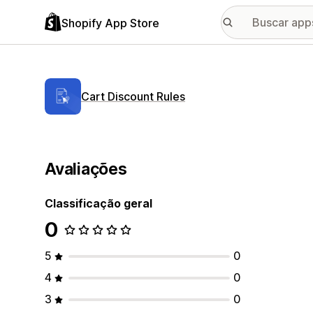
Shopify App Store
Cart Discount Rules
Avaliações
Classificação geral
0
5
0
4
0
3
0