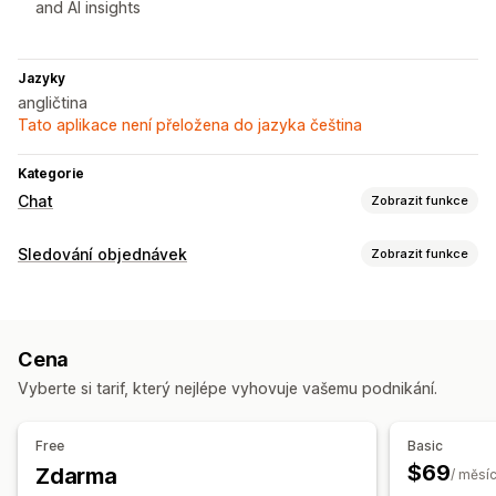
and AI insights
Jazyky
angličtina
Tato aplikace není přeložena do jazyka čeština
Kategorie
Chat
Zobrazit funkce
Posílání zpráv v reálném čase
Sledování objednávek
Zobrazit funkce
AI chatovací boty
Živý chat
Více jazyků
Analytika agentů
Sledování
Užitečné informace o zákaznících
Sledování v reálném čase
Panely
Analytika
Automatizované odpovědi
Cena
Obnovení košíku
Slevy
Doporučené produkty
Vyberte si tarif, který nejlépe vyhovuje vašemu podnikání.
Rychlé odpovědi
Aktualizace objednávek
Free
Basic
Přizpůsobení
$69
Zdarma
/ měsí
Emoji a nálepky
Okno chatu
Uvítací zprávy
Tlačítka chatu