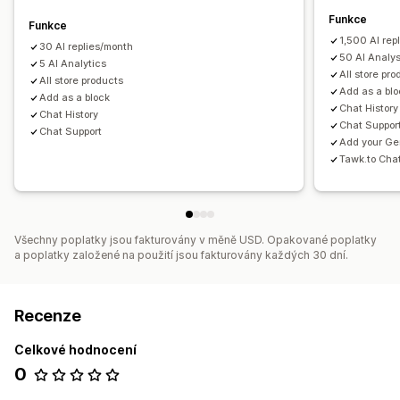
Funkce
Funkce
1,500 AI rep
30 AI replies/month
50 AI Analy
5 AI Analytics
All store pr
All store products
Add as a bl
Add as a block
Chat History
Chat History
Chat Suppor
Chat Support
Add your Ge
Tawk.to Chat
Všechny poplatky jsou fakturovány v měně USD. Opakované poplatky
a poplatky založené na použití jsou fakturovány každých 30 dní.
Recenze
Celkové hodnocení
0