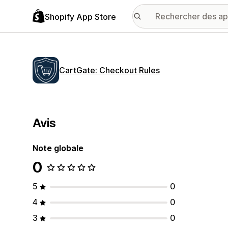
Shopify App Store
CartGate: Checkout Rules
Avis
Note globale
0
5
0
4
0
3
0