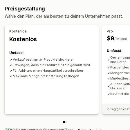
Nach Warenkorb
Nach Produkt
Nach Variante
Preisgestaltung
Nach Kollektion
Wähle den Plan, der am besten zu deinem Unternehmen passt.
Benachrichtigungseinstellungen
Produktseiten-Warnungen
Popups
Kostenlos
Pro
Benutzerdefiniertes Branding
$9
Kostenlos
/ Monat
Benutzerdefinierte Nachrichten
Umfasst
Umfasst
Gemeinsamen
Verkauf bestimmter Produkte blockieren
blockieren
Erzwingen, dass ein Produkt einzeln gekauft wird
Kompatibles
Für Add-ons einen Hauptartikel vorschreiben
Mengen von 
Maximale Menge pro Bestellung festlegen
Mindestbest
Auf der Sei
blockieren
Kaufhistori
7-tägiger kos
Enthält automatisch übersetzten Text