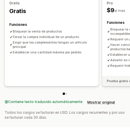
Gratis
Pro
Mensajes personalizados
$9
Gratis
al mes
Funciones
Funciones
Bloquear la
Bloquear la venta de productos
incompatibl
Forzar la compra individual de un producto
Requerir un
Exigir que los complementos tengan un artículo
Hacer coinci
principal
productos b
Establecer una cantidad máxima por pedido
Establecer u
Advertir en 
Requerir his
Prueba gratis 
Contiene texto traducido automáticamente
Mostrar original
Todos los cargos se facturan en USD. Los cargos recurrentes y por uso
se facturan cada 30 días.