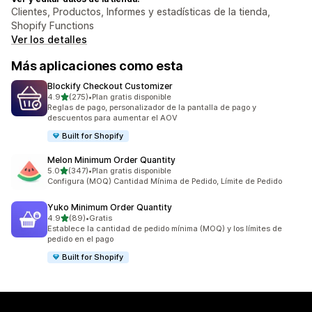
Clientes, Productos, Informes y estadísticas de la tienda,
Shopify Functions
Ver los detalles
Más aplicaciones como esta
Blockify Checkout Customizer
de 5 estrellas
4.9
(275)
•
Plan gratis disponible
275 reseñas en total
Reglas de pago, personalizador de la pantalla de pago y
descuentos para aumentar el AOV
Built for Shopify
Melon Minimum Order Quantity
de 5 estrellas
5.0
(347)
•
Plan gratis disponible
347 reseñas en total
Configura (MOQ) Cantidad Mínima de Pedido, Límite de Pedido
Yuko Minimum Order Quantity
de 5 estrellas
4.9
(89)
•
Gratis
89 reseñas en total
Establece la cantidad de pedido mínima (MOQ) y los límites de
pedido en el pago
Built for Shopify