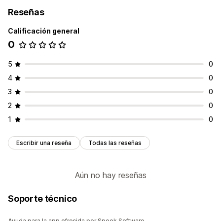
Reseñas
Calificación general
0
5
0
4
0
3
0
2
0
1
0
Escribir una reseña
Todas las reseñas
Aún no hay reseñas
Soporte técnico
Ayuda para la app ofrecida por Spook Software.