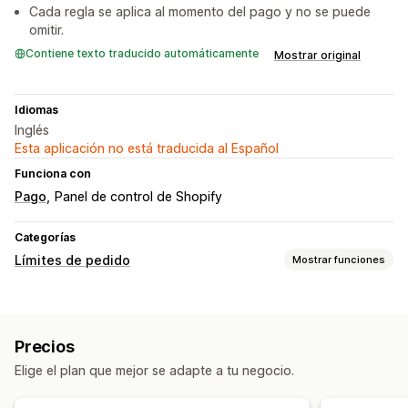
Cada regla se aplica al momento del pago y no se puede
omitir.
Contiene texto traducido automáticamente
Mostrar original
Idiomas
Inglés
Esta aplicación no está traducida al Español
Funciona con
Pago
Panel de control de Shopify
Categorías
Límites de pedido
Mostrar funciones
Reglas de límites
Por carrito
Por producto
Por variante
Por colección
Precios
Configuración de notificaciones
Elige el plan que mejor se adapte a tu negocio.
Alertas de la página de producto
Ventanas emergentes
Promoción de marca personalizada