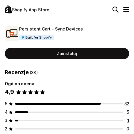
Shopify App Store
Persistent Cart ‑ Sync Devices
Built for Shopify
Zainstaluj
Recenzje
(38)
Ogólna ocena
4,9
5
32
4
5
3
1
2
0