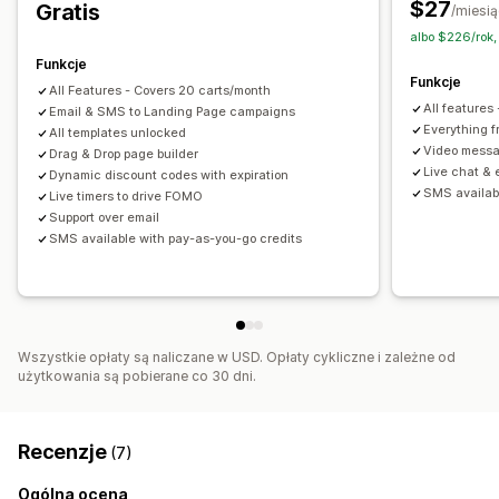
$27
Gratis
/miesią
Niestandardowe kody rabatowe
Wzorce
albo $226/rok
Funkcje
Funkcje
All Features - Covers 20 carts/month
All features
Email & SMS to Landing Page campaigns
Everything 
All templates unlocked
Video messa
Drag & Drop page builder
Live chat & 
Dynamic discount codes with expiration
SMS availab
Live timers to drive FOMO
Support over email
SMS available with pay-as-you-go credits
Wszystkie opłaty są naliczane w USD. Opłaty cykliczne i zależne od
użytkowania są pobierane co 30 dni.
Recenzje
(7)
Ogólna ocena