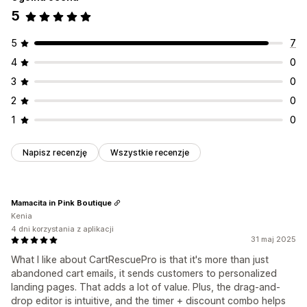
5
5
7
4
0
3
0
2
0
1
0
Napisz recenzję
Wszystkie recenzje
Mamacita in Pink Boutique
Kenia
4 dni korzystania z aplikacji
31 maj 2025
What I like about CartRescuePro is that it's more than just
abandoned cart emails, it sends customers to personalized
landing pages. That adds a lot of value. Plus, the drag-and-
drop editor is intuitive, and the timer + discount combo helps