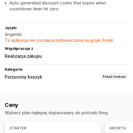
Auto-generated discount codes that expire when
countdown timer hit zero
Języki
Angielski
Ta aplikacja nie została przetłumaczona na język Polski
Współpracuje z
Realizacja zakupu
Kategorie
Porzucony koszyk
Pokaż funkcje
Odzyskiwanie koszyka
Przypomnienia e-mail
Spersonalizowane kampanie
Ceny
Reklamy retargetujące
Powiadomienia SMS
Wybierz plan najlepiej dopasowany do potrzeb firmy.
Oferty promocyjne
Oferty ograniczone czasowo
Zautomatyzowane przepływy pracy
STARTER
GROWTH
Opcje wyświetlania