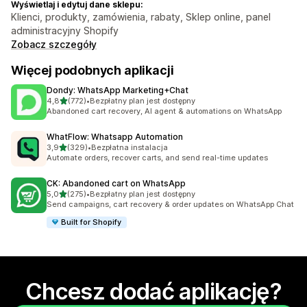
Wyświetlaj i edytuj dane sklepu:
Klienci, produkty, zamówienia, rabaty, Sklep online, panel
administracyjny Shopify
Zobacz szczegóły
Więcej podobnych aplikacji
Dondy: WhatsApp Marketing+Chat
na 5 gwiazdek
4,8
(772)
•
Bezpłatny plan jest dostępny
Łączna liczba recenzji: 772
Abandoned cart recovery, AI agent & automations on WhatsApp
WhatFlow: Whatsapp Automation
na 5 gwiazdek
3,9
(329)
•
Bezpłatna instalacja
Łączna liczba recenzji: 329
Automate orders, recover carts, and send real-time updates
CK: Abandoned cart on WhatsApp
na 5 gwiazdek
5,0
(275)
•
Bezpłatny plan jest dostępny
Łączna liczba recenzji: 275
Send campaigns, cart recovery & order updates on WhatsApp Chat
Built for Shopify
Chcesz dodać aplikację?