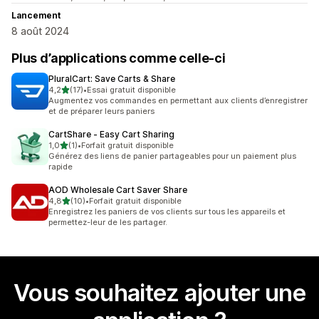
Lancement
8 août 2024
Plus d’applications comme celle-ci
PluralCart: Save Carts & Share
étoile(s) sur 5
4,2
(17)
•
Essai gratuit disponible
17 avis au total
Augmentez vos commandes en permettant aux clients d’enregistrer
et de préparer leurs paniers
CartShare ‑ Easy Cart Sharing
étoile(s) sur 5
1,0
(1)
•
Forfait gratuit disponible
1 avis au total
Générez des liens de panier partageables pour un paiement plus
rapide
AOD Wholesale Cart Saver Share
étoile(s) sur 5
4,8
(10)
•
Forfait gratuit disponible
10 avis au total
Enregistrez les paniers de vos clients sur tous les appareils et
permettez-leur de les partager.
Vous souhaitez ajouter une