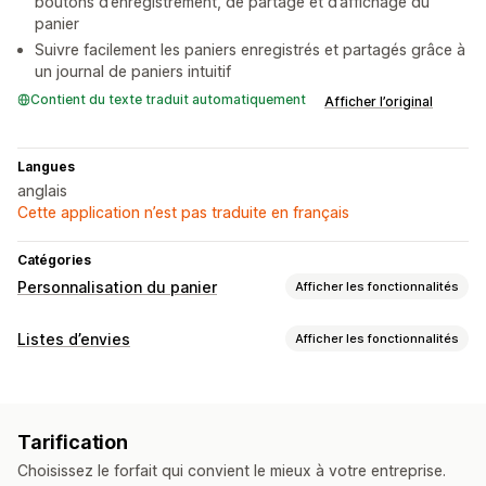
boutons d’enregistrement, de partage et d’affichage du
panier
Suivre facilement les paniers enregistrés et partagés grâce à
un journal de paniers intuitif
Contient du texte traduit automatiquement
Afficher l’original
Langues
anglais
Cette application n’est pas traduite en français
Catégories
Personnalisation du panier
Afficher les fonctionnalités
Personnalisation du processus de paiement
Listes d’envies
Afficher les fonctionnalités
Partage du panier
Types de listes
Sauvegarder pour plus tard
Tarification
Gestion des listes
Choisissez le forfait qui convient le mieux à votre entreprise.
Partage social