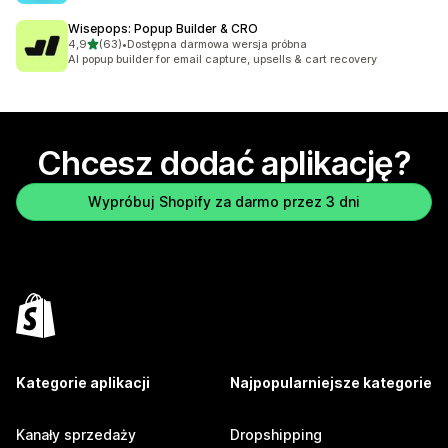
Wisepops: Popup Builder & CRO
na 5 gwiazdek
4,9
(63)
•
Dostępna darmowa wersja próbna
Łączna liczba recenzji: 63
AI popup builder for email capture, upsells & cart recovery
Chcesz dodać aplikację?
Wypróbuj Shopify za darmo przez 3 dni
Kategorie aplikacji
Najpopularniejsze kategorie
Kanały sprzedaży
Dropshipping