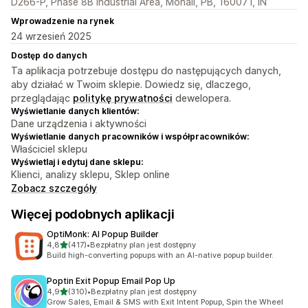
D266-P, Phase 8B Industrial Area, Mohali, PB, 160071, IN
Wprowadzenie na rynek
24 wrzesień 2025
Dostęp do danych
Ta aplikacja potrzebuje dostępu do następujących danych,
aby działać w Twoim sklepie. Dowiedz się, dlaczego,
przeglądając
politykę prywatności
dewelopera.
Wyświetlanie danych klientów:
Dane urządzenia i aktywności
Wyświetlanie danych pracowników i współpracowników:
Właściciel sklepu
Wyświetlaj i edytuj dane sklepu:
Klienci, analizy sklepu, Sklep online
Zobacz szczegóły
Więcej podobnych aplikacji
OptiMonk: AI Popup Builder
na 5 gwiazdek
4,8
(417)
•
Bezpłatny plan jest dostępny
Łączna liczba recenzji: 417
Build high-converting popups with an AI-native popup builder.
Poptin Exit Popup Email Pop Up
na 5 gwiazdek
4,9
(310)
•
Bezpłatny plan jest dostępny
Łączna liczba recenzji: 310
Grow Sales, Email & SMS with Exit Intent Popup, Spin the Wheel