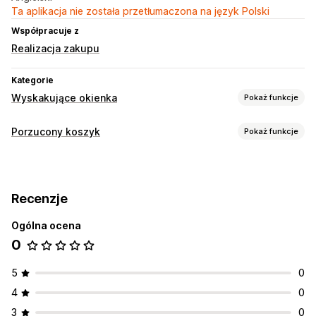
Ta aplikacja nie została przetłumaczona na język Polski
Współpracuje z
Realizacja zakupu
Kategorie
Wyskakujące okienka
Pokaż funkcje
Rodzaje wyskakujących okienek
Porzucony koszyk
Pokaż funkcje
Wyskakujące okienka o dodaniu do koszyka
Odzyskiwanie koszyka
Zamiar opuszczenia strony
Wyskakujące okienka przy wychodzeniu
Niestandardowe wyskakujące okienka
Recenzje
Śledzenie konwersji
Zautomatyzowane przepływy pracy
Zarządzanie wyskakującymi okienkami
Ogólna ocena
Opcje wyświetlania
Edytor
Wyzwalacze i reguły
0
Wyzwalacze
Reguły targetowania
5
0
4
0
3
0