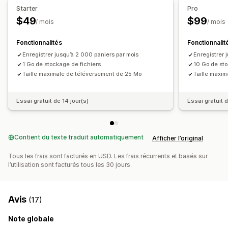
Starter
Pro
Personnalisation
$49
$99
/ mois
/ mois
Image de marque personnalisée
Multilingue
Fonctionnalités
Fonctionnalit
Enregistrer jusqu’à 2 000 paniers par mois
Enregistrer 
1 Go de stockage de fichiers
10 Go de sto
Taille maximale de téléversement de 25 Mo
Taille maxi
Essai gratuit de 14 jour(s)
Essai gratuit d
Contient du texte traduit automatiquement
Afficher l’original
Tous les frais sont facturés en USD. Les frais récurrents et basés sur
l’utilisation sont facturés tous les 30 jours.
Avis
(17)
Note globale