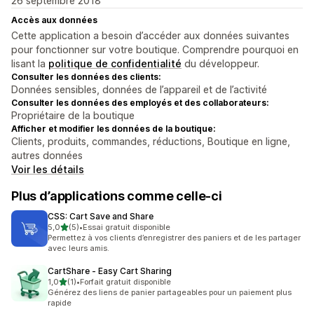
26 septembre 2018
Accès aux données
Cette application a besoin d’accéder aux données suivantes
pour fonctionner sur votre boutique. Comprendre pourquoi en
lisant la
politique de confidentialité
du développeur.
Consulter les données des clients:
Données sensibles, données de l’appareil et de l’activité
Consulter les données des employés et des collaborateurs:
Propriétaire de la boutique
Afficher et modifier les données de la boutique:
Clients, produits, commandes, réductions, Boutique en ligne,
autres données
Voir les détails
Plus d’applications comme celle-ci
CSS: Cart Save and Share
étoile(s) sur 5
5,0
(5)
•
Essai gratuit disponible
5 avis au total
Permettez à vos clients d’enregistrer des paniers et de les partager
avec leurs amis.
CartShare ‑ Easy Cart Sharing
étoile(s) sur 5
1,0
(1)
•
Forfait gratuit disponible
1 avis au total
Générez des liens de panier partageables pour un paiement plus
rapide