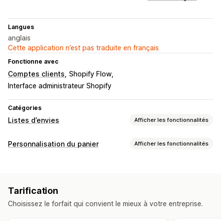
Langues
anglais
Cette application n’est pas traduite en français
Fonctionne avec
Comptes clients
Shopify Flow
Interface administrateur Shopify
Catégories
Listes d’envies
Afficher les fonctionnalités
Types de listes
Personnalisation du panier
Afficher les fonctionnalités
Liste en ligne
Liste d’envies publique
Personnalisation du processus de paiement
Sauvegarder pour plus tard
Liste d’envies d’invité
Multilingue
Partage du panier
Gestion des listes
Tarification
Partage social
Liens de partage
Listes multiples
Choisissez le forfait qui convient le mieux à votre entreprise.
Ajout au panier