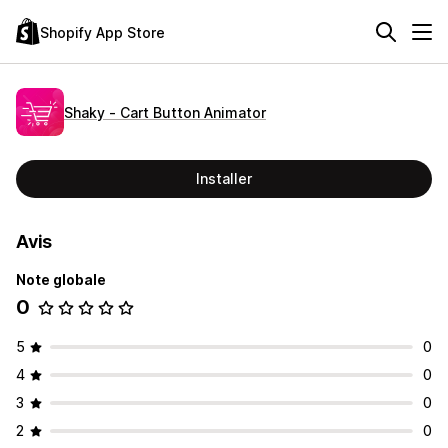
Shopify App Store
Shaky ‑ Cart Button Animator
Installer
Avis
Note globale
0
5
0
4
0
3
0
2
0