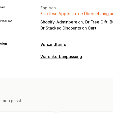
hen
Englisch
Für diese App ist keine Übersetzung 
ibel mit
Shopify-Adminbereich
Dr Free Gift,
Dr Stacked Discounts on Cart
orien
Versandtarife
Tarifberechnung
Warenkorbanpassung
Pauschale
Versanddienstleister-basi
Warenkorbanzeige
Dimensionsbasiert
Entfernungsbasie
Ankündigungen
Benutzerdefinierte S
Gewichtsbasiert
PLZ/Postleitzahl
Ko
Warenkorbeinschub
Fixierter Waren
Mehrere Versandquellen
Upselling
Anpassung
Kostenloser Versand
Versandleiste
hmen passt.
Benutzerdefinierte Benachrichtigung
Geolokalisierung
Mehrere Währunge