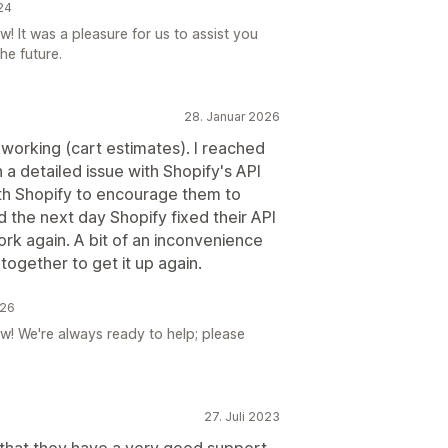
24
! It was a pleasure for us to assist you
he future.
28. Januar 2026
working (cart estimates). I reached
a detailed issue with Shopify's API
th Shopify to encourage them to
nd the next day Shopify fixed their API
rk again. A bit of an inconvenience
ogether to get it up again.
026
w! We're always ready to help; please
27. Juli 2023
s that they have a very good support,