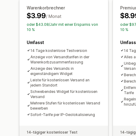
Warenkorbrechner
Premi
$3.99
$8.9
/ Monat
oder $43.08/Jahr mit einer Ersparnis von
oder $97
10 %
10 %
Umfasst
Umfass
14 Tage kostenlose Testversion
14 Tag
Anzeige von Versandtarifen in der
Alles 
Warenkorbzusammenfassung
Unbegr
Anzeige des Versands in
Versan
eigenständigem Widget
Berech
Leiste für kostenlosen Versand an
Berech
jedem Standort
Entfer
Schwebendes Widget für kostenlosen
Tarife
Versand
Regeln
Mehrere Stufen für kostenlosen Versand
hinzuf
bewerben
Sofort-Tarife per IP-Geolokalisierung
14-tägiger kostenloser Test
14-tägig