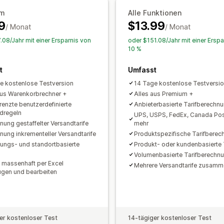
um
Alle Funktionen
9
$13.99
/ Monat
/ Monat
.08/Jahr mit einer Ersparnis von
oder $151.08/Jahr mit einer Erspa
10 %
t
Umfasst
e kostenlose Testversion
14 Tage kostenlose Testversi
aus Warenkorbrechner +
Alles aus Premium +
enzte benutzerdefinierte
Anbieterbasierte Tarifberechn
dregeln
UPS, USPS, FedEx, Canada Pos
nung gestaffelter Versandtarife
mehr
nung inkrementeller Versandtarife
Produktspezifische Tarifberec
nungs- und standortbasierte
Produkt- oder kundenbasierte 
Volumenbasierte Tarifberechn
 massenhaft per Excel
Mehrere Versandtarife zusam
ügen und bearbeiten
er kostenloser Test
14-tägiger kostenloser Test