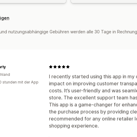
eigen
und nutzungsabhängige Gebühren werden alle 30 Tage in Rechnung 
rty
hland
I recently started using this app in my
0 stunden mit der App
impact on improving customer transpar
costs. It’s user-friendly and was seam
store. The excellent support team has
This app is a game-changer for enhanc
the purchase process by providing clea
recommended for any online retailer l
shopping experience.