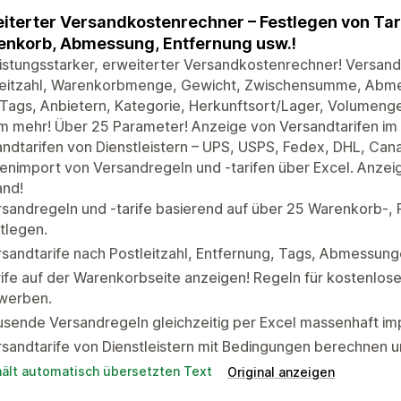
iterter Versandkostenrechner – Festlegen von Tari
nkorb, Abmessung, Entfernung usw.!
eistungsstarker, erweiterter Versandkostenrechner! Versa
leitzahl, Warenkorbmenge, Gewicht, Zwischensumme, Abme
 Tags, Anbietern, Kategorie, Herkunftsort/Lager, Volumen
m mehr! Über 25 Parameter! Anzeige von Versandtarifen im 
ndtarifen von Dienstleistern – UPS, USPS, Fedex, DHL, Cana
nimport von Versandregeln und -tarifen über Excel. Anzeig
and!
sandregeln und -tarife basierend auf über 25 Warenkorb-,
tlegen.
sandtarife nach Postleitzahl, Entfernung, Tags, Abmessun
ife auf der Warenkorbseite anzeigen! Regeln für kostenlo
werben.
sende Versandregeln gleichzeitig per Excel massenhaft imp
sandtarife von Dienstleistern mit Bedingungen berechnen 
hält automatisch übersetzten Text
Original anzeigen