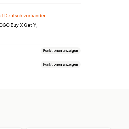
auf Deutsch vorhanden.
 BOGO Buy X Get Y
Funktionen anzeigen
Funktionen anzeigen
ert
Kundenbasiert
rt
Produktbasiert
Mengenbasiert
tile
Benutzerdefinierte Regeln
mbinierte Tarife
Mehrere Zonen
korb
Versandrechner
en
Lieferdatum
Lieferzeit
Planung
n
Benutzerdefinierte Regeln