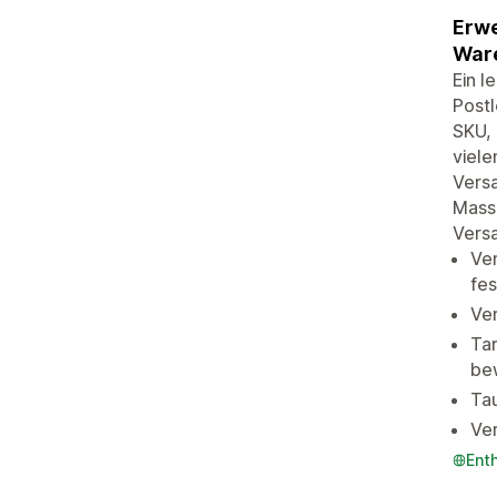
Erwe
Ware
Ein l
Post
SKU,
viele
Versa
Masse
Vers
Ver
fes
Ver
Tar
be
Tau
Ver
Ent