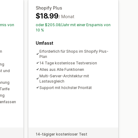
Shopify Plus
$18.99
/ Monat
rnis von
oder $205.08/Jahr mit einer Ersparnis von
10 %
Umfasst
on
Erforderlich für Shops im Shopify Plus-
Plan
14 Tage kostenlose Testversion
ung
Alles aus Alle Funktionen
t und
Multi-Server-Architektur mit
Lastausgleich
hnung
Support mit höchster Priorität
Tarife
ung
menfassen
14-tägiger kostenloser Test