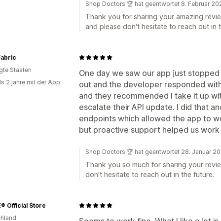
Shop Doctors 🏆 hat geantwortet 8. Februar 20
Thank you for sharing your amazing review
and please don't hesitate to reach out in t
Fabric
igte Staaten
One day we saw our app just stopped 
ls 2 jahre mit der App
out and the developer responded with 
and they recommended I take it up wi
escalate their API update. I did that a
endpoints which allowed the app to wo
but proactive support helped us work t
Shop Doctors 🏆 hat geantwortet 28. Januar 2
Thank you so much for sharing your revie
don't hesitate to reach out in the future.
 Official Store
hland
Seems to work fine. What I like a lot i