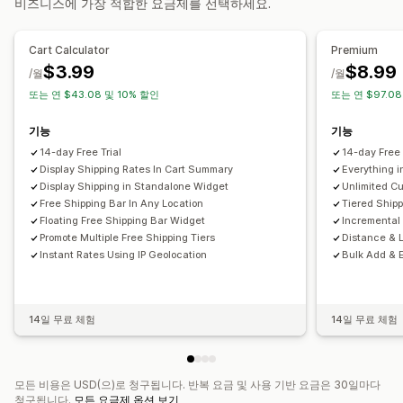
비즈니스에 가장 적합한 요금제를 선택하세요.
상향 판매
사용자 지정 알림
배송 날짜
배송 시간
일정
위치 정보
무료 배송
배송 표시줄
여러 통화
사용자 지정 규칙
Cart Calculator
Premium
$3.99
$8.99
/월
/월
또는 연 $43.08 및 10% 할인
또는 연 $97.08
기능
기능
14-day Free Trial
14-day Free 
Display Shipping Rates In Cart Summary
Everything i
Display Shipping in Standalone Widget
Unlimited C
Free Shipping Bar In Any Location
Tiered Shipp
Floating Free Shipping Bar Widget
Incremental
Promote Multiple Free Shipping Tiers
Distance & 
Instant Rates Using IP Geolocation
Bulk Add & E
14일 무료 체험
14일 무료 체험
모든 비용은 USD(으)로 청구됩니다. 반복 요금 및 사용 기반 요금은 30일마다
청구됩니다.
모든 요금제 옵션 보기