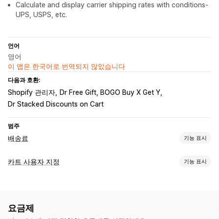
Calculate and display carrier shipping rates with conditions-
UPS, USPS, etc.
언어
영어
이 앱은 한국어로 번역되지 않았습니다
다음과 호환:
Shopify 관리자
Dr Free Gift, BOGO Buy X Get Y
Dr Stacked Discounts on Cart
범주
배송료
기능 표시
가격 계산
카트 사용자 지정
기능 표시
고정 요금
배송업체 기반
고객 기반
치수 기반
거리 기반
카트 표시
제품 기반
수량 기반
중량 기반
우편 번호
가격 혼합
여러 지역
공지 사항
사용자 지정 스타일
사용자 지정 규칙
카트 서랍
여러 출발지
요금제
고정 카트
배송 예측기
맞춤 설정