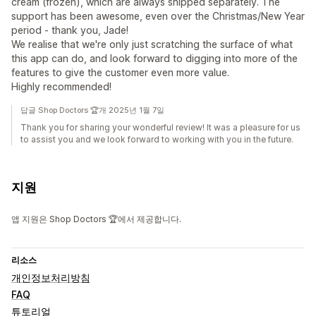
cream (frozen), which are always shipped separately. The
support has been awesome, even over the Christmas/New Year
period - thank you, Jade!
We realise that we're only just scratching the surface of what
this app can do, and look forward to digging into more of the
features to give the customer even more value.
Highly recommended!
답글 Shop Doctors 🏆개 2025년 1월 7일
Thank you for sharing your wonderful review! It was a pleasure for us
to assist you and we look forward to working with you in the future.
지원
앱 지원은 Shop Doctors 🏆에서 제공합니다.
리소스
개인정보처리방침
FAQ
튜토리얼