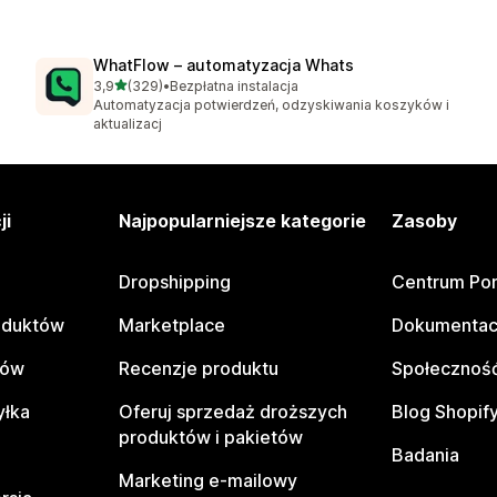
WhatFlow – automatyzacja Whats
na 5 gwiazdek
3,9
(329)
•
Bezpłatna instalacja
Łączna liczba recenzji: 329
Automatyzacja potwierdzeń, odzyskiwania koszyków i
aktualizacj
ji
Najpopularniejsze kategorie
Zasoby
Dropshipping
Centrum Po
oduktów
Marketplace
Dokumentac
tów
Recenzje produktu
Społeczność
yłka
Oferuj sprzedaż droższych
Blog Shopif
produktów i pakietów
Badania
Marketing e-mailowy