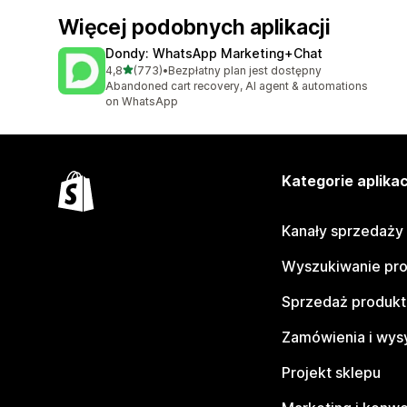
Więcej podobnych aplikacji
Dondy: WhatsApp Marketing+Chat
na 5 gwiazdek
4,8
(773)
•
Bezpłatny plan jest dostępny
Łączna liczba recenzji: 773
Abandoned cart recovery, AI agent & automations
on WhatsApp
Kategorie aplikac
Kanały sprzedaży
Wyszukiwanie pr
Sprzedaż produk
Zamówienia i wys
Projekt sklepu