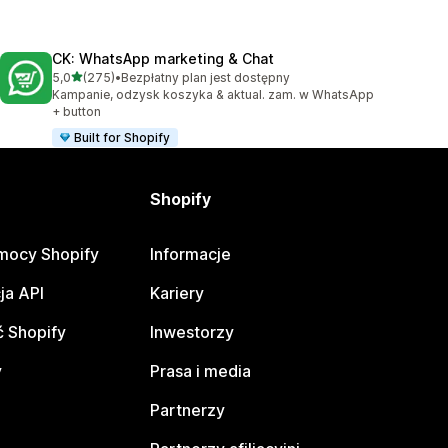
CK: WhatsApp marketing & Chat
na 5 gwiazdek
5,0
(275)
•
Bezpłatny plan jest dostępny
Łączna liczba recenzji: 275
Kampanie, odzysk koszyka & aktual. zam. w WhatsApp
+ button
Built for Shopify
Shopify
mocy Shopify
Informacje
ja API
Kariery
 Shopify
Inwestorzy
y
Prasa i media
Partnerzy