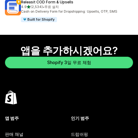
Releasit COD Form & Upsells
별 5개 중
4.9
(2,534)
•
무료 설치
총 리뷰 2534개
Cash on Delivery Form for Dropshipping: Upsells, OTP, SMS
Built for Shopify
앱을 추가하시겠어요?
Shopify 3일 무료 체험
앱 범주
인기 범주
판매 채널
드랍쉬핑