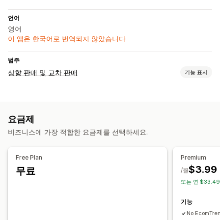
언어
영어
이 앱은 한국어로 번역되지 않았습니다
범주
상향 판매 및 교차 판매
기능 표시
맞춤 설정
카트 상향 판매
원클릭 추가 기능
카트 서랍
사용자 지정 CSS
요금제
사용자 지정 HTML
사용자 지정 규칙
비즈니스에 가장 적합한 요금제를 선택하세요.
제안 및 권장 사항
제품 추가 옵션
추천 제품
번들
Free Plan
Premium
$3.99
무료
/월
또는 연 $33.4
기능
No EcomTren