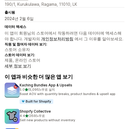
190/1, Kurukulawa, Ragama, 11010, LK
출시됨
2024년 2월 6일
데이터 액세스
이 앱이 회원님의 스토어에서 작동하려면 다음 데이터에 액세스해
야 합니다. 개발자의
개인정보처리방침
에서 그 이유를 알아보세요.
직원 및 참여자 데이터 보기:
스토어 소유자
스토어 데이터 보기:
제품, 온라인 스토어
세부 정보 보기
이 앱과 비슷한 더 많은 앱 보기
Kaching Bundles App & Upsells
별 5개 중
5.0
(5,095)
•
무료 설치
총 리뷰 5095개
Boost AOV with quantity breaks, product bundles & upsell app
Built for Shopify
Shopify Collective
별 5개 중
4.4
(359)
•
무료
총 리뷰 359개
Sell new products without inventory