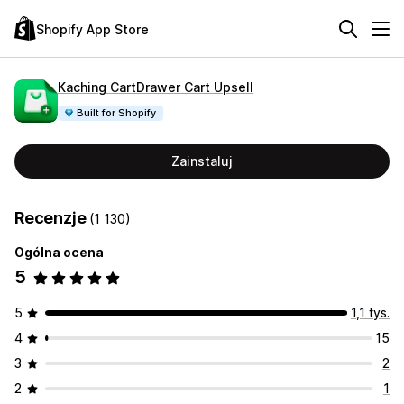
Shopify App Store
Kaching CartDrawer Cart Upsell
Built for Shopify
Zainstaluj
Recenzje
(1 130)
Ogólna ocena
5
5
1,1 tys.
4
15
3
2
2
1