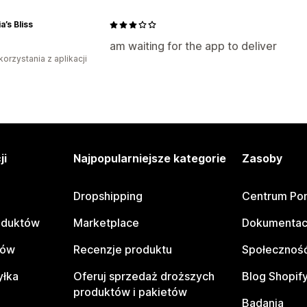
a’s Bliss
am waiting for the app to deliver
korzystania z aplikacji
ji
Najpopularniejsze kategorie
Zasoby
Dropshipping
Centrum Po
oduktów
Marketplace
Dokumentac
tów
Recenzje produktu
Społeczność
yłka
Oferuj sprzedaż droższych
Blog Shopif
produktów i pakietów
Badania