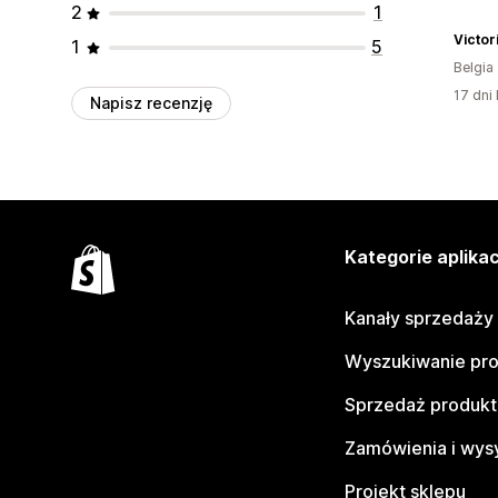
2
1
Victori
1
5
Belgia
17 dni 
Napisz recenzję
Kategorie aplikac
Kanały sprzedaży
Wyszukiwanie pr
Sprzedaż produk
Zamówienia i wys
Projekt sklepu