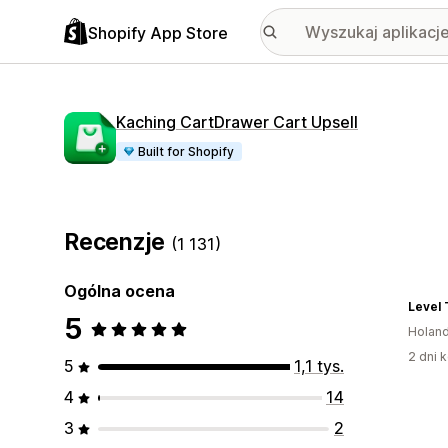
Shopify App Store
Kaching CartDrawer Cart Upsell
Built for Shopify
Recenzje
(1 131)
Ogólna ocena
Level 
5
Holand
2 dni k
5
1,1 tys.
4
14
3
2