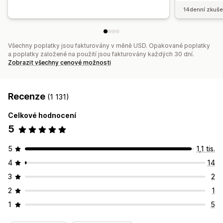
14denní zkuše
Všechny poplatky jsou fakturovány v měně USD. Opakované poplatky
a poplatky založené na použití jsou fakturovány každých 30 dní.
Zobrazit všechny cenové možnosti
Recenze
(1 131)
Celkové hodnocení
5
5
1,1 tis.
4
14
3
2
2
1
1
5