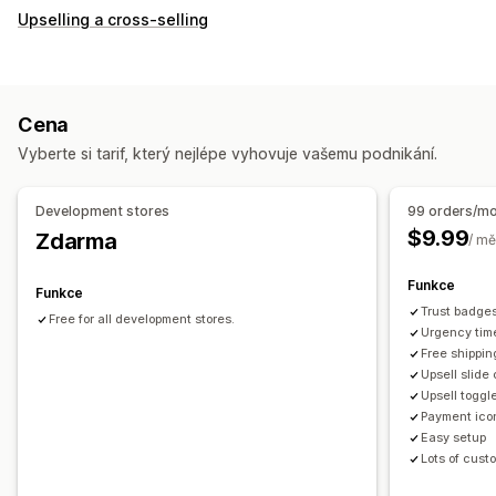
Zobrazení košíku
Upselling a cross-selling
Propagační akce
Dárkové balení
Responzivní design pro mobilní zařízení
Výsuvný košík
Nástroje pro odpočet času
Cena
Upselling
Vyberte si tarif, který nejlépe vyhovuje vašemu podnikání.
Doporučené produkty
Vyšší slevy za vyšší nákupy
Doprava zdarma
Často nakupované společně
Development stores
99 orders/m
Dárky zdarma
$9.99
Zdarma
/ mě
Funkce
Funkce
Trust badge
Free for all development stores.
Urgency tim
Free shipping
Upsell slide
Upsell toggl
Payment ico
Easy setup
Lots of cust