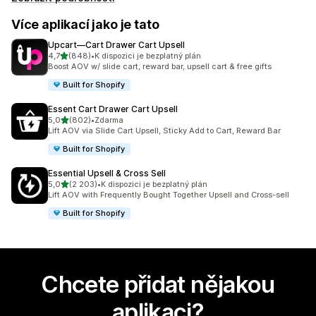
Více aplikací jako je tato
Upcart—Cart Drawer Cart Upsell
z 5 hvězd
4,7
(848)
•
K dispozici je bezplatný plán
Celkový počet recenzí: 848
Boost AOV w/ slide cart, reward bar, upsell cart & free gifts
Built for Shopify
Essent Cart Drawer Cart Upsell
z 5 hvězd
5,0
(802)
•
Zdarma
Celkový počet recenzí: 802
Lift AOV via Slide Cart Upsell, Sticky Add to Cart, Reward Bar
Built for Shopify
Essential Upsell & Cross Sell
z 5 hvězd
5,0
(2 203)
•
K dispozici je bezplatný plán
Celkový počet recenzí: 2203
Lift AOV with Frequently Bought Together Upsell and Cross-sell
Built for Shopify
Chcete přidat nějakou
aplikaci?