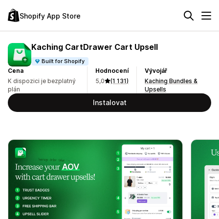
Shopify App Store
Kaching CartDrawer Cart Upsell
Built for Shopify
Cena
Hodnocení
Vývojář
K dispozici je bezplatný
5,0
(1 131)
Kaching Bundles &
plán
Upsells
Instalovat