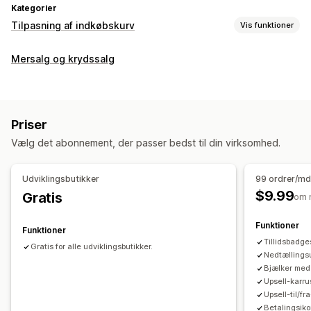
Kategorier
Tilpasning af indkøbskurv
Vis funktioner
Kurvvisning
Mersalg og krydssalg
Kampagner
Gaveindpakning
Dynamisk på mobil
Indkøbskurvskuffe
Nedtællingsure
Mersalg
Priser
Produktanbefalinger
Køb mere, spar mere
Gratis levering
Vælg det abonnement, der passer bedst til din virksomhed.
Ofte købt sammen
Gratis gaver
Udviklingsbutikker
99 ordrer/md
$9.99
Gratis
om 
Funktioner
Funktioner
Tillidsbadge
Gratis for alle udviklingsbutikker.
Nedtællings
Bjælker med 
Upsell-karru
Upsell-til/f
Betalingsik