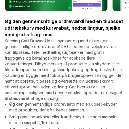
Øg den gennemsnitlige ordreværdi med en tilpasset
udtrækskurv med kurvrabat, nedtællingsur, bjælke
med gratis fragt osv.
Kaching Cart Drawer Upsell hjælper dig med at øge din
gennemsnitlige ordreværdi (AOV) med en udtrækskurv, der
kan tilpasses. Tilføj nedtællingsur, bjælker med gratis
fragt/gave og betalingsikoner for at skabe flere
konverteringer. Tilbyd mersalg af produkter via skydere eller
til/fra-knapper som f.eks. gaveindpakning og fragtbeskyttelse.
Kaching er bygget med fokus på brugeroplevelsen og gør det
nemt at oprette, tilpasse og oversætte din udtrækskurv til
ethvert sprog, helt uden kodning. Gør hver kurv til en
omsætningsmulighed med denne intuitive app, der er designet
til ubesværet at øge dit salg.
Øg den gennemsnitlige ordreværdi med en upsell-skyder
med produkter, der ofte købes sammen.
Sælg gaveindpakning eller fragtbeskyttelse som mersalg
med en simpel til/fra-knap.