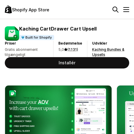
Shopify App Store
Kaching CartDrawer Cart Upsell
Built for Shopify
Priser
Bedømmelse
Udvikler
Gratis abonnement
5,0
(1.131)
Kaching Bundles &
tilgængeligt
Upsells
Installér