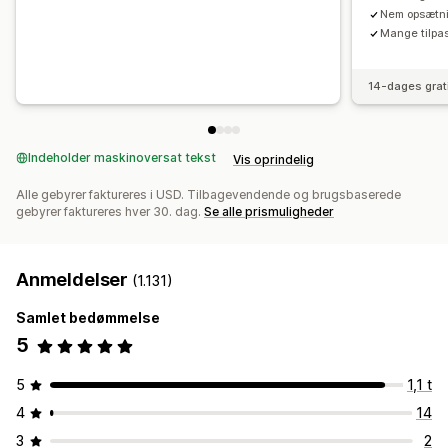
Nem opsætn
Mange tilpa
14-dages grat
Indeholder maskinoversat tekst
Vis oprindelig
Alle gebyrer faktureres i USD. Tilbagevendende og brugsbaserede
gebyrer faktureres hver 30. dag.
Se alle prismuligheder
Anmeldelser
(1.131)
Samlet bedømmelse
5
5
1,1 t
4
14
3
2