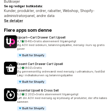
Butiksejer
Se og rediger butiksdata:
Kunder, produkter, ordrer, rabatter, Webshop, Shopify-
administratorpanel, andre data
Se detaljer
Flere apps som denne
Upcart—Cart Drawer Cart Upsell
ud af 5 stjerner
4,7
(848)
•
Gratis abonnement tilgængeligt
848 anmeldelser i alt
Øg AOV med sidekurv, belønningsbjælke, mersalg i kurv og gratis
gaver
Built for Shopify
Essent Cart Drawer Cart Upsell
ud af 5 stjerner
5,0
(802)
•
Gratis
802 anmeldelser i alt
Øg gennemsnitlig ordreværdi med mersalg i udtrækskurv, fastlåst
Læg i indkøbskurven og belønningsbjælke
Built for Shopify
Essential Upsell & Cross Sell
ud af 5 stjerner
5,0
(2.202)
•
Gratis abonnement tilgængeligt
2202 anmeldelser i alt
Løft din AOV med mersalg og krydssalg af produkter, der ofte købes
sammen
Built for Shopify